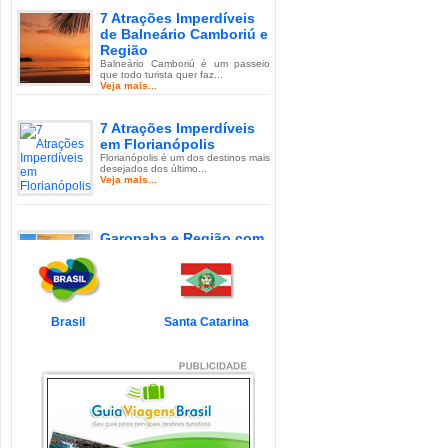
7 Atrações Imperdíveis
de Balneário Camboriú e
Região
Balneário Camboriú é um passeio
que todo turista quer faz...
Veja mais...
7 Atrações Imperdíveis
em Florianópolis
Florianópolis é um dos destinos mais
desejados dos último...
Veja mais...
Garopaba e Região com
Crianças
Garopaba é um município de Santa
Catarina a 80 quilômetro...
Veja mais...
Brasil
Santa Catarina
Litoral de Santa Catarina
com Crianças
Simplesmente magnífico! Assim
pode ser descrito o Litoral d...
Veja mais...