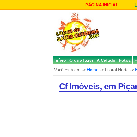
PÁGINA INICIAL
Início
O que fazer
A Cidade
Fotos
F
Você está em ->
Home
-> Litoral Norte ->
Cf Imóveis, em Piçar