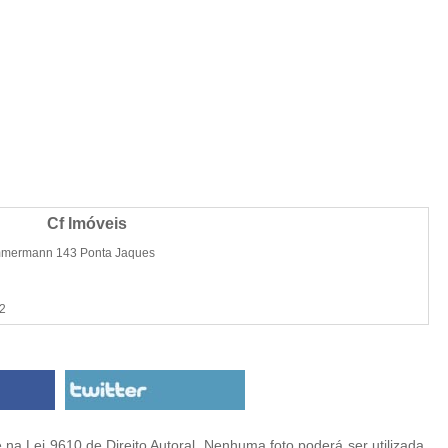
Cf Imóveis
immermann 143 Ponta Jaques
2
na Lei 9610 de Direito Autoral. Nenhuma foto poderá ser utilizada,