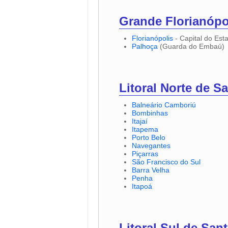
Grande Florianópo
Florianópolis
- Capital do Est
Palhoça
(Guarda do Embaú)
Litoral Norte de Sa
Balneário Camboriú
Bombinhas
Itajaí
Itapema
Porto Belo
Navegantes
Piçarras
São Francisco do Sul
Barra Velha
Penha
Itapoá
Litoral Sul de Sant