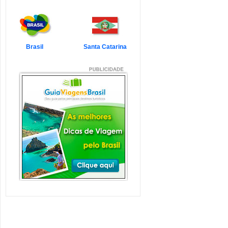
7 Atrações Imperdíveis
de Balneário Camboriú e
Região
Balneário Camboriú é um passeio
que todo turista quer faz...
Veja mais...
Brasil
Santa Catarina
7 Atrações Imperdíveis
em Florianópolis
Florianópolis é um dos destinos mais
desejados dos último...
Veja mais...
Garopaba e Região com
Crianças
Garopaba é um município de Santa
Catarina a 80 quilômetro...
Veja mais...
Litoral de Santa Catarina
com Crianças
Simplesmente magnífico! Assim
pode ser descrito o Litoral d...
Veja mais...