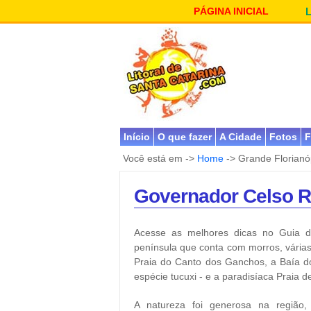
PÁGINA INICIAL
Início
O que fazer
A Cidade
Fotos
F
Você está em ->
Home
-> Grande Florianó
Governador Celso 
Acesse as melhores dicas no Guia 
península que conta com morros, várias
Praia do Canto dos Ganchos, a Baía d
espécie tucuxi - e a paradisíaca Praia d
A natureza foi generosa na região,