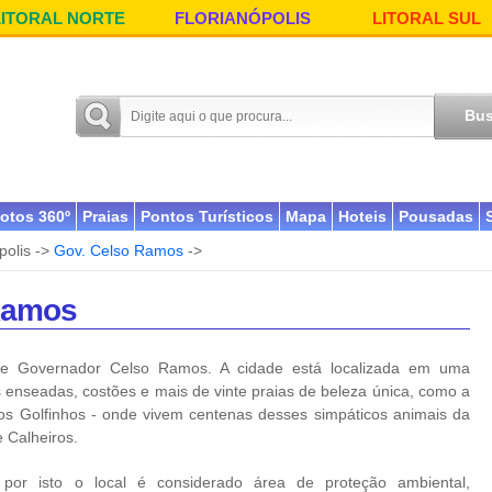
LITORAL NORTE
FLORIANÓPOLIS
LITORAL SUL
otos 360º
Praias
Pontos Turísticos
Mapa
Hoteis
Pousadas
polis ->
Gov. Celso Ramos
->
Ramos
de Governador Celso Ramos. A cidade está localizada em uma
 enseadas, costões e mais de vinte praias de beleza única, como a
os Golfinhos - onde vivem centenas desses simpáticos animais da
e Calheiros.
 por isto o local é considerado área de proteção ambiental,