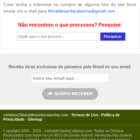
Caso tenha o interesse na compra de alguma foto do site favor
enviar um e-mail para
litoraldesantacatarina@gmail.com
Não encontrou o que procurava? Pesquise:
Receba dicas exclusivas de passeios pelo Brasil no seu email.
contato@litoraldesantacatarina.com
-
Termos de Uso
-
Política de
Privacidade
-
Sitemap
Copyright 2006 - 2026 - LitoraldeSantaCatarina.com. Todos os Direitos
Reservados com base na Lei 9610 de Direito Autoral. Nenhuma foto poderá
ser utilizada, copiada, publicada e/ou manipulada sem a prévia e expressa