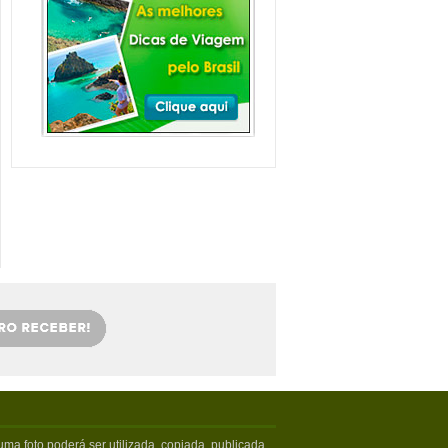
Balneário Camboriú e
arredores com Crianças
Balneário Camboriú fica em Santa
Catarina, mais especifica...
Veja mais...
Florianópolis com
crianças: as melhores
dicas
Viajar com crianças merece um
cuidado especial. Exige tamb�...
Veja mais...
OS 5 MELHORES PICOS
DE SURFE
Confira os melhores picos de surfe
em Santa Catarina. Sur...
Veja mais...
5 PRAIAS DE FLORIPA
PARA ESQUECER DA
VIDA
Floripa, como é carinhosamente
chamada pelos turistas poss...
Veja mais...
ma foto poderá ser utilizada, copiada, publicada