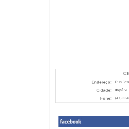
Ch
Endereço:
Rua Jos
Cidade:
Itajaí SC
Fone:
(47) 33