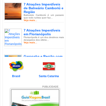
7 Atrações Imperdíveis
de Balneário Camboriú e
Região
Balneário Camboriú é um passeio
que todo turista quer faz...
Veja mais...
7 Atrações Imperdíveis
em Florianópolis
Florianópolis é um dos destinos mais
desejados dos último...
Veja mais...
Garopaba e Região com
Crianças
Garopaba é um município de Santa
Catarina a 80 quilômetro...
Veja mais...
Brasil
Santa Catarina
Litoral de Santa Catarina
com Crianças
Simplesmente magnífico! Assim
pode ser descrito o Litoral d...
Veja mais...