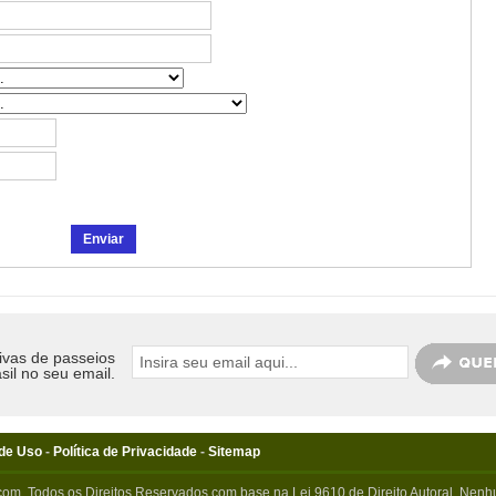
ivas de passeios
sil no seu email.
de Uso
-
Política de Privacidade
-
Sitemap
com. Todos os Direitos Reservados com base na Lei 9610 de Direito Autoral. Nenhu