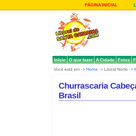
PÁGINA INICIAL
Início
O que fazer
A Cidade
Fotos
F
Você está em ->
Home
-> Litoral Norte ->
I
Churrascaria Cabeça 
Brasil