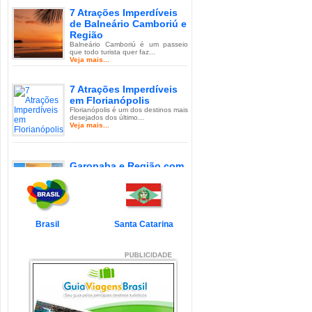
7 Atrações Imperdíveis
de Balneário Camboriú e
Região
Balneário Camboriú é um passeio
que todo turista quer faz...
Veja mais...
7 Atrações Imperdíveis
em Florianópolis
Florianópolis é um dos destinos mais
desejados dos último...
Veja mais...
Garopaba e Região com
Crianças
Garopaba é um município de Santa
Catarina a 80 quilômetro...
Veja mais...
Brasil
Santa Catarina
Litoral de Santa Catarina
com Crianças
Simplesmente magnífico! Assim
pode ser descrito o Litoral d...
Veja mais...