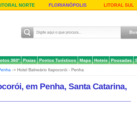
LITORAL NORTE
FLORIANÓPOLIS
LITORAL SUL
otos 360º
Praias
Pontos Turísticos
Mapa
Hoteis
Pousadas
Penha
-> Hotel Balneário Itapocorói - Penha
ocorói, em Penha, Santa Catarina,