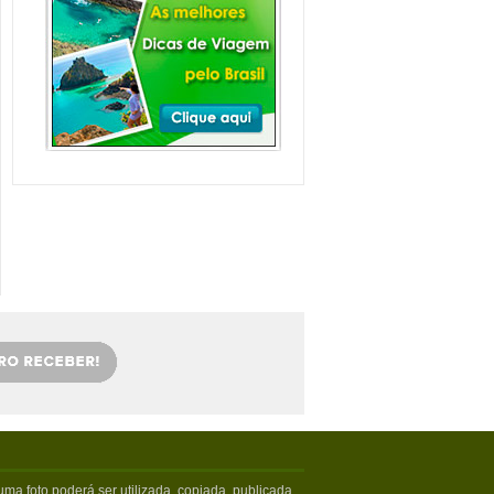
Balneário Camboriú e
arredores com Crianças
Balneário Camboriú fica em Santa
Catarina, mais especifica...
Veja mais...
Florianópolis com
crianças: as melhores
dicas
Viajar com crianças merece um
cuidado especial. Exige tamb�...
Veja mais...
OS 5 MELHORES PICOS
DE SURFE
Confira os melhores picos de surfe
em Santa Catarina. Sur...
Veja mais...
5 PRAIAS DE FLORIPA
PARA ESQUECER DA
VIDA
Floripa, como é carinhosamente
chamada pelos turistas poss...
Veja mais...
ma foto poderá ser utilizada, copiada, publicada