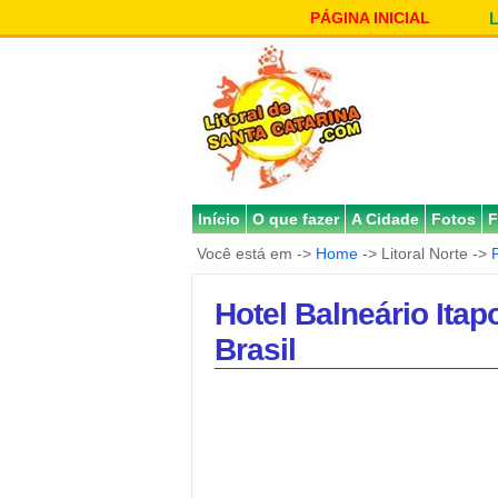
PÁGINA INICIAL
Início
O que fazer
A Cidade
Fotos
F
Você está em ->
Home
-> Litoral Norte ->
Hotel Balneário Itap
Brasil