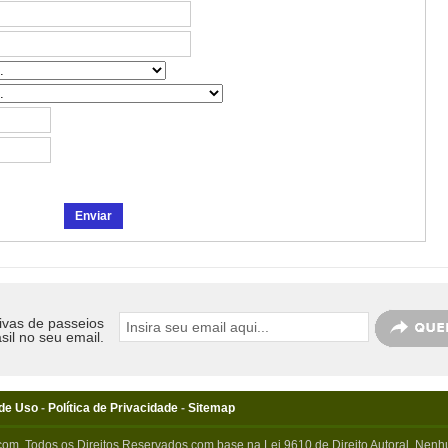
ivas de passeios
sil no seu email.
de Uso
-
Política de Privacidade
-
Sitemap
com. Todos os Direitos Reservados com base na Lei 9610 de Direito Autoral. Nenhu