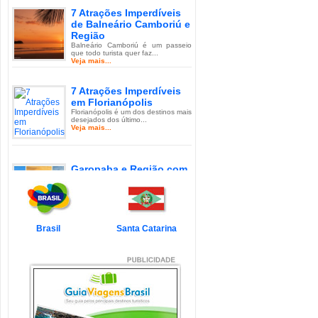
7 Atrações Imperdíveis
de Balneário Camboriú e
Região
Balneário Camboriú é um passeio
que todo turista quer faz...
Veja mais...
7 Atrações Imperdíveis
em Florianópolis
Florianópolis é um dos destinos mais
desejados dos último...
Veja mais...
Garopaba e Região com
Crianças
Garopaba é um município de Santa
Catarina a 80 quilômetro...
Veja mais...
Brasil
Santa Catarina
Litoral de Santa Catarina
com Crianças
Simplesmente magnífico! Assim
pode ser descrito o Litoral d...
Veja mais...