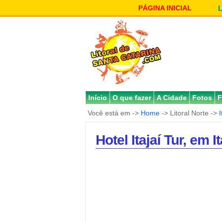
PÁGINA INICIAL
Início
O que fazer
A Cidade
Fotos
F
Você está em ->
Home
-> Litoral Norte ->
I
Hotel Itajaí Tur, em I