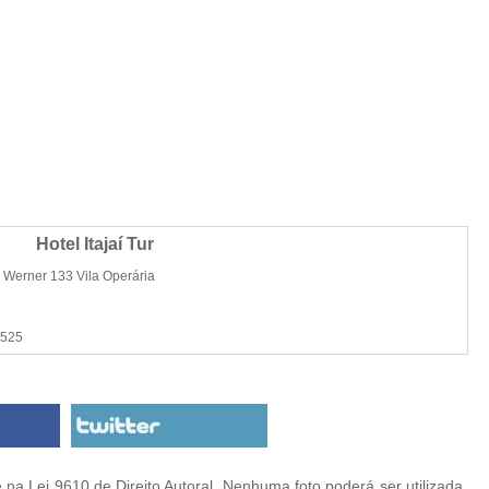
Hotel Itajaí Tur
 Werner 133 Vila Operária
0525
na Lei 9610 de Direito Autoral. Nenhuma foto poderá ser utilizada,