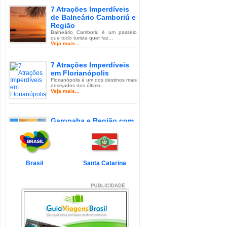
7 Atrações Imperdíveis
de Balneário Camboriú e
Região
Balneário Camboriú é um passeio
que todo turista quer faz...
Veja mais...
7 Atrações Imperdíveis
em Florianópolis
Florianópolis é um dos destinos mais
desejados dos último...
Veja mais...
Garopaba e Região com
Crianças
Garopaba é um município de Santa
Catarina a 80 quilômetro...
Veja mais...
Brasil
Santa Catarina
Litoral de Santa Catarina
com Crianças
Simplesmente magnífico! Assim
pode ser descrito o Litoral d...
Veja mais...