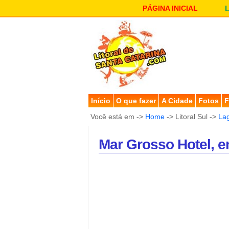
PÁGINA INICIAL
Início
O que fazer
A Cidade
Fotos
F
Você está em ->
Home
-> Litoral Sul ->
La
Mar Grosso Hotel, e