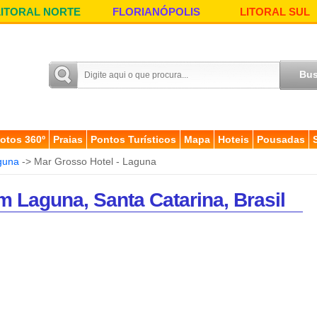
LITORAL NORTE
FLORIANÓPOLIS
LITORAL SUL
otos 360º
Praias
Pontos Turísticos
Mapa
Hoteis
Pousadas
guna
-> Mar Grosso Hotel - Laguna
m Laguna, Santa Catarina, Brasil