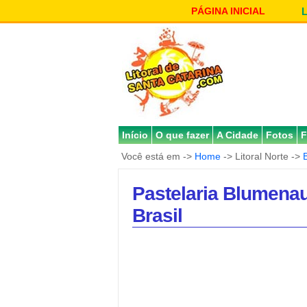
PÁGINA INICIAL
Início
O que fazer
A Cidade
Fotos
F
Você está em ->
Home
-> Litoral Norte ->
Pastelaria Blumenau
Brasil