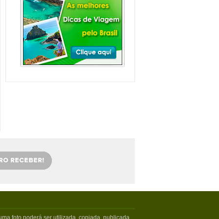
Balneário Camboriú e
arredores com Crianças
Balneário Camboriú fica em Santa
Catarina, mais especifica...
Veja mais...
Florianópolis com
crianças: as melhores
dicas
Viajar com crianças merece um
cuidado especial. Exige tamb�...
Veja mais...
OS 5 MELHORES PICOS
DE SURFE
Confira os melhores picos de surfe
em Santa Catarina. Sur...
Veja mais...
5 PRAIAS DE FLORIPA
PARA ESQUECER DA
VIDA
Floripa, como é carinhosamente
chamada pelos turistas poss...
Veja mais...
ma foto poderá ser utilizada, copiada, publicada