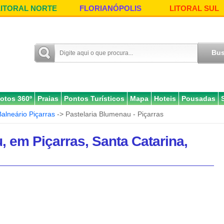
LITORAL NORTE
FLORIANÓPOLIS
LITORAL SUL
otos 360º
Praias
Pontos Turísticos
Mapa
Hoteis
Pousadas
Balneário Piçarras
-> Pastelaria Blumenau - Piçarras
, em Piçarras, Santa Catarina,