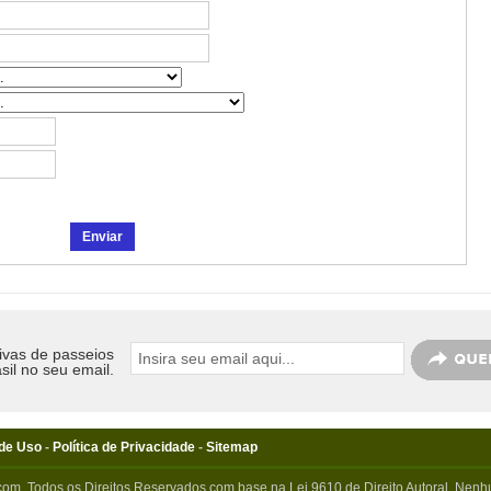
ivas de passeios
sil no seu email.
de Uso
-
Política de Privacidade
-
Sitemap
com. Todos os Direitos Reservados com base na Lei 9610 de Direito Autoral. Nenhu