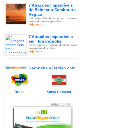
7 Atrações Imperdíveis
de Balneário Camboriú e
Região
Balneário Camboriú é um passeio
que todo turista quer faz...
Veja mais...
7 Atrações Imperdíveis
em Florianópolis
Florianópolis é um dos destinos mais
desejados dos último...
Veja mais...
Garopaba e Região com
Crianças
Garopaba é um município de Santa
Catarina a 80 quilômetro...
Veja mais...
Brasil
Santa Catarina
Litoral de Santa Catarina
com Crianças
Simplesmente magnífico! Assim
pode ser descrito o Litoral d...
Veja mais...