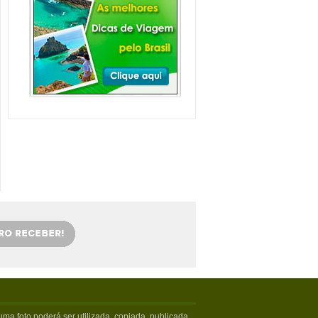
Balneário Camboriú e
arredores com Crianças
Balneário Camboriú fica em Santa
Catarina, mais especifica...
Veja mais...
Florianópolis com
crianças: as melhores
dicas
Viajar com crianças merece um
cuidado especial. Exige tamb�...
Veja mais...
OS 5 MELHORES PICOS
DE SURFE
Confira os melhores picos de surfe
em Santa Catarina. Sur...
Veja mais...
5 PRAIAS DE FLORIPA
PARA ESQUECER DA
VIDA
Floripa, como é carinhosamente
chamada pelos turistas poss...
Veja mais...
ma foto poderá ser utilizada, copiada, publicada