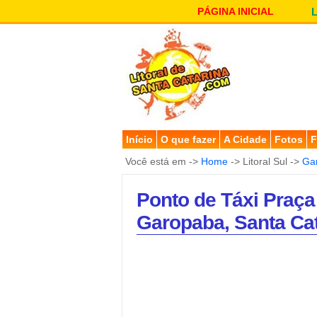
PÁGINA INICIAL
Início
O que fazer
A Cidade
Fotos
F
Você está em ->
Home
-> Litoral Sul ->
Ga
Ponto de Táxi Praça
Garopaba, Santa Cat