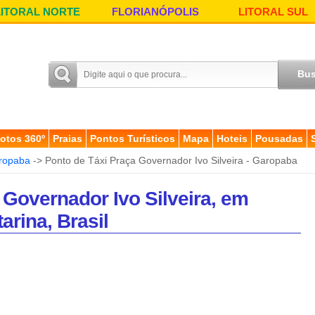
LITORAL NORTE
FLORIANÓPOLIS
LITORAL SUL
otos 360º
Praias
Pontos Turísticos
Mapa
Hoteis
Pousadas
ropaba
-> Ponto de Táxi Praça Governador Ivo Silveira - Garopaba
 Governador Ivo Silveira, em
arina, Brasil