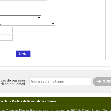
ivas de passeios
sil no seu email.
de Uso
-
Política de Privacidade
-
Sitemap
com. Todos os Direitos Reservados com base na Lei 9610 de Direito Autoral. Nenhu