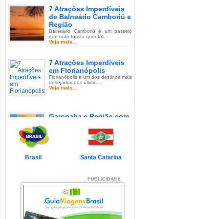
7 Atrações Imperdíveis
de Balneário Camboriú e
Região
Balneário Camboriú é um passeio
que todo turista quer faz...
Veja mais...
7 Atrações Imperdíveis
em Florianópolis
Florianópolis é um dos destinos mais
desejados dos último...
Veja mais...
Garopaba e Região com
Crianças
Garopaba é um município de Santa
Catarina a 80 quilômetro...
Veja mais...
Brasil
Santa Catarina
Litoral de Santa Catarina
com Crianças
Simplesmente magnífico! Assim
pode ser descrito o Litoral d...
Veja mais...