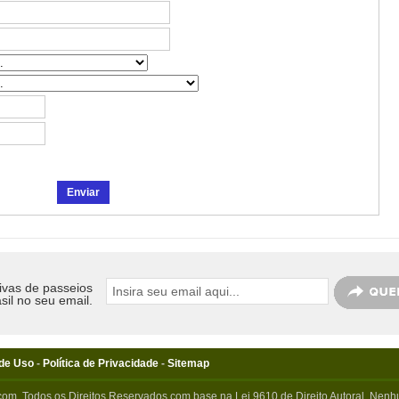
ivas de passeios
sil no seu email.
de Uso
-
Política de Privacidade
-
Sitemap
com. Todos os Direitos Reservados com base na Lei 9610 de Direito Autoral. Nenhu