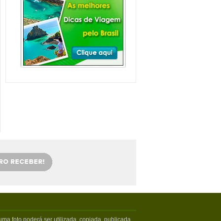
Balneário Camboriú e
arredores com Crianças
Balneário Camboriú fica em Santa
Catarina, mais especifica...
Veja mais...
Florianópolis com
crianças: as melhores
dicas
Viajar com crianças merece um
cuidado especial. Exige tamb�...
Veja mais...
OS 5 MELHORES PICOS
DE SURFE
Confira os melhores picos de surfe
em Santa Catarina. Sur...
Veja mais...
5 PRAIAS DE FLORIPA
PARA ESQUECER DA
VIDA
Floripa, como é carinhosamente
chamada pelos turistas poss...
Veja mais...
ma foto poderá ser utilizada, copiada, publicada