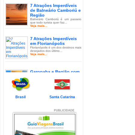
7 Atrações Imperdíveis
de Balneário Camboriú e
Região
Balneário Camboriú é um passeio
que todo turista quer faz...
Veja mais...
7 Atrações Imperdíveis
em Florianópolis
Florianópolis é um dos destinos mais
desejados dos último...
Veja mais...
Garopaba e Região com
Crianças
Garopaba é um município de Santa
Catarina a 80 quilômetro...
Veja mais...
Brasil
Santa Catarina
Litoral de Santa Catarina
com Crianças
Simplesmente magnífico! Assim
pode ser descrito o Litoral d...
Veja mais...