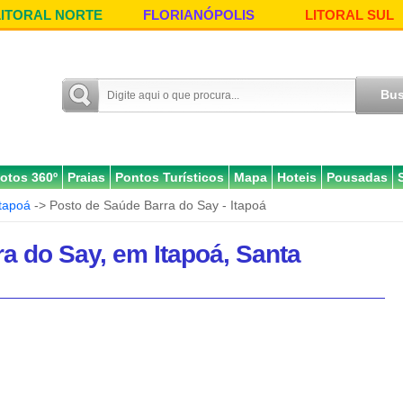
LITORAL NORTE
FLORIANÓPOLIS
LITORAL SUL
otos 360º
Praias
Pontos Turísticos
Mapa
Hoteis
Pousadas
Itapoá
-> Posto de Saúde Barra do Say - Itapoá
a do Say, em Itapoá, Santa