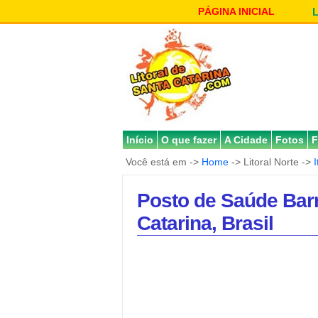
PÁGINA INICIAL
Início
O que fazer
A Cidade
Fotos
F
Você está em ->
Home
-> Litoral Norte ->
Posto de Saúde Barr
Catarina, Brasil