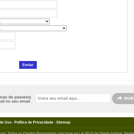
ivas de passeios
sil no seu email.
de Uso
-
Política de Privacidade
-
Sitemap
com. Todos os Direitos Reservados com base na Lei 9610 de Direito Autoral. Nenhu