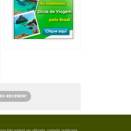
Balneário Camboriú e
arredores com Crianças
Balneário Camboriú fica em Santa
Catarina, mais especifica...
Veja mais...
Florianópolis com
crianças: as melhores
dicas
Viajar com crianças merece um
cuidado especial. Exige tamb�...
Veja mais...
OS 5 MELHORES PICOS
DE SURFE
Confira os melhores picos de surfe
em Santa Catarina. Sur...
Veja mais...
5 PRAIAS DE FLORIPA
PARA ESQUECER DA
VIDA
Floripa, como é carinhosamente
chamada pelos turistas poss...
Veja mais...
ma foto poderá ser utilizada, copiada, publicada