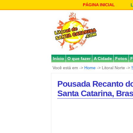
PÁGINA INICIAL
Início
O que fazer
A Cidade
Fotos
F
Você está em ->
Home
-> Litoral Norte ->
Pousada Recanto do
Santa Catarina, Bras