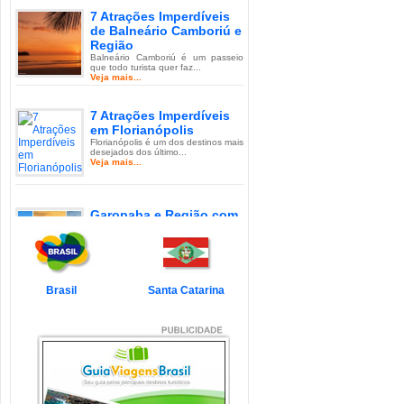
7 Atrações Imperdíveis
de Balneário Camboriú e
Região
Balneário Camboriú é um passeio
que todo turista quer faz...
Veja mais...
7 Atrações Imperdíveis
em Florianópolis
Florianópolis é um dos destinos mais
desejados dos último...
Veja mais...
Garopaba e Região com
Crianças
Garopaba é um município de Santa
Catarina a 80 quilômetro...
Veja mais...
Brasil
Santa Catarina
Litoral de Santa Catarina
com Crianças
Simplesmente magnífico! Assim
pode ser descrito o Litoral d...
Veja mais...