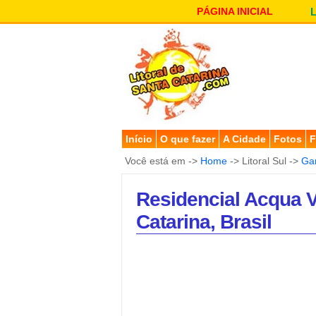
PÁGINA INICIAL
Início
O que fazer
A Cidade
Fotos
F
Você está em ->
Home
-> Litoral Sul ->
Ga
Residencial Acqua 
Catarina, Brasil