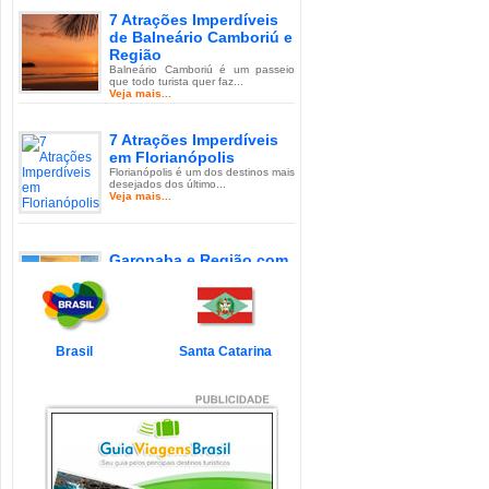
7 Atrações Imperdíveis
de Balneário Camboriú e
Região
Balneário Camboriú é um passeio
que todo turista quer faz...
Veja mais...
7 Atrações Imperdíveis
em Florianópolis
Florianópolis é um dos destinos mais
desejados dos último...
Veja mais...
Garopaba e Região com
Crianças
Garopaba é um município de Santa
Catarina a 80 quilômetro...
Veja mais...
Brasil
Santa Catarina
Litoral de Santa Catarina
com Crianças
Simplesmente magnífico! Assim
pode ser descrito o Litoral d...
Veja mais...