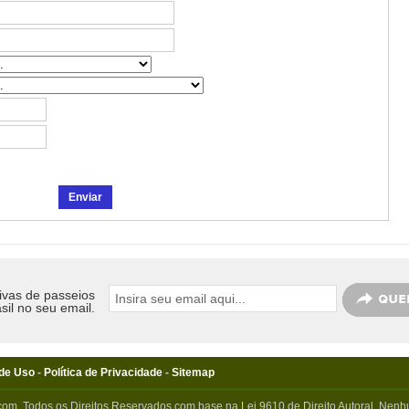
ivas de passeios
sil no seu email.
de Uso
-
Política de Privacidade
-
Sitemap
com. Todos os Direitos Reservados com base na Lei 9610 de Direito Autoral. Nenhu