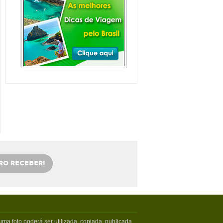
Balneário Camboriú e
arredores com Crianças
Balneário Camboriú fica em Santa
Catarina, mais especifica...
Veja mais...
Florianópolis com
crianças: as melhores
dicas
Viajar com crianças merece um
cuidado especial. Exige tamb�...
Veja mais...
OS 5 MELHORES PICOS
DE SURFE
Confira os melhores picos de surfe
em Santa Catarina. Sur...
Veja mais...
5 PRAIAS DE FLORIPA
PARA ESQUECER DA
VIDA
Floripa, como é carinhosamente
chamada pelos turistas poss...
Veja mais...
ma foto poderá ser utilizada, copiada, publicada