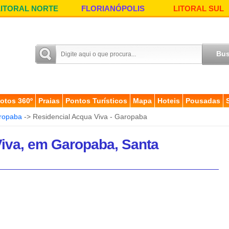
LITORAL NORTE
FLORIANÓPOLIS
LITORAL SUL
otos 360º
Praias
Pontos Turísticos
Mapa
Hoteis
Pousadas
ropaba
-> Residencial Acqua Viva - Garopaba
Viva, em Garopaba, Santa