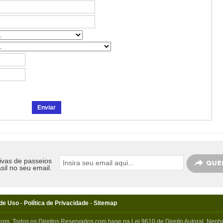
ivas de passeios
sil no seu email.
de Uso
-
Política de Privacidade
-
Sitemap
com. Todos os Direitos Reservados com base na Lei 9610 de Direito Autoral. Nenhu