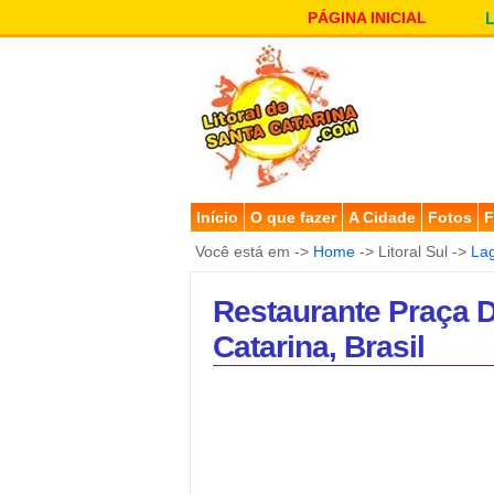
PÁGINA INICIAL
Início
O que fazer
A Cidade
Fotos
F
Você está em ->
Home
-> Litoral Sul ->
La
Restaurante Praça D
Catarina, Brasil