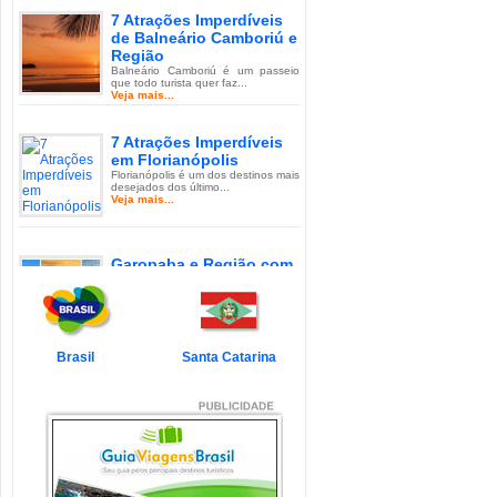
7 Atrações Imperdíveis
de Balneário Camboriú e
Região
Balneário Camboriú é um passeio
que todo turista quer faz...
Veja mais...
7 Atrações Imperdíveis
em Florianópolis
Florianópolis é um dos destinos mais
desejados dos último...
Veja mais...
Garopaba e Região com
Crianças
Garopaba é um município de Santa
Catarina a 80 quilômetro...
Veja mais...
Brasil
Santa Catarina
Litoral de Santa Catarina
com Crianças
Simplesmente magnífico! Assim
pode ser descrito o Litoral d...
Veja mais...