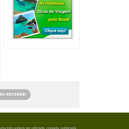
Balneário Camboriú e
arredores com Crianças
Balneário Camboriú fica em Santa
Catarina, mais especifica...
Veja mais...
Florianópolis com
crianças: as melhores
dicas
Viajar com crianças merece um
cuidado especial. Exige tamb�...
Veja mais...
OS 5 MELHORES PICOS
DE SURFE
Confira os melhores picos de surfe
em Santa Catarina. Sur...
Veja mais...
5 PRAIAS DE FLORIPA
PARA ESQUECER DA
VIDA
Floripa, como é carinhosamente
chamada pelos turistas poss...
Veja mais...
ma foto poderá ser utilizada, copiada, publicada