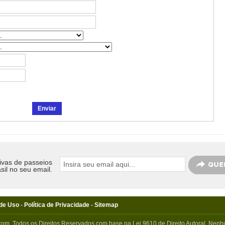
ivas de passeios
sil no seu email.
de Uso
-
Política de Privacidade
-
Sitemap
com. Todos os Direitos Reservados com base na Lei 9610 de Direito Autoral. Nenhu