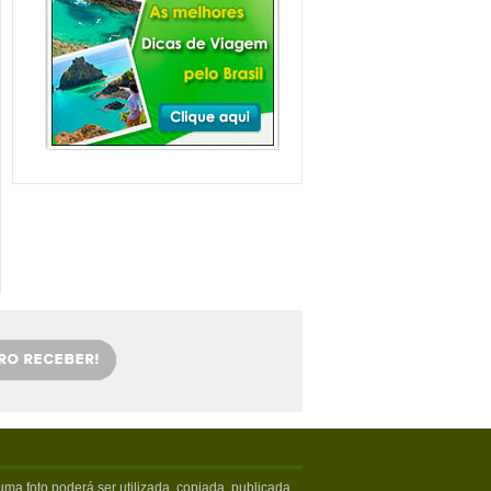
Balneário Camboriú e
arredores com Crianças
Balneário Camboriú fica em Santa
Catarina, mais especifica...
Veja mais...
Florianópolis com
crianças: as melhores
dicas
Viajar com crianças merece um
cuidado especial. Exige tamb�...
Veja mais...
OS 5 MELHORES PICOS
DE SURFE
Confira os melhores picos de surfe
em Santa Catarina. Sur...
Veja mais...
5 PRAIAS DE FLORIPA
PARA ESQUECER DA
VIDA
Floripa, como é carinhosamente
chamada pelos turistas poss...
Veja mais...
ma foto poderá ser utilizada, copiada, publicada