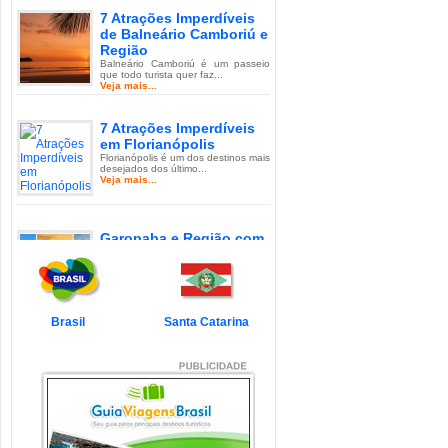
7 Atrações Imperdíveis
de Balneário Camboriú e
Região
Balneário Camboriú é um passeio
que todo turista quer faz...
Veja mais...
7 Atrações Imperdíveis
em Florianópolis
Florianópolis é um dos destinos mais
desejados dos último...
Veja mais...
Garopaba e Região com
Crianças
Garopaba é um município de Santa
Catarina a 80 quilômetro...
Veja mais...
Brasil
Santa Catarina
Litoral de Santa Catarina
com Crianças
Simplesmente magnífico! Assim
pode ser descrito o Litoral d...
Veja mais...