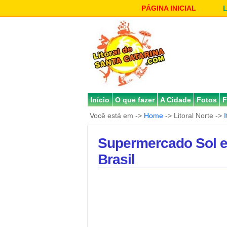
PÁGINA INICIAL
Início
O que fazer
A Cidade
Fotos
F
Você está em ->
Home
-> Litoral Norte ->
Supermercado Sol e 
Brasil