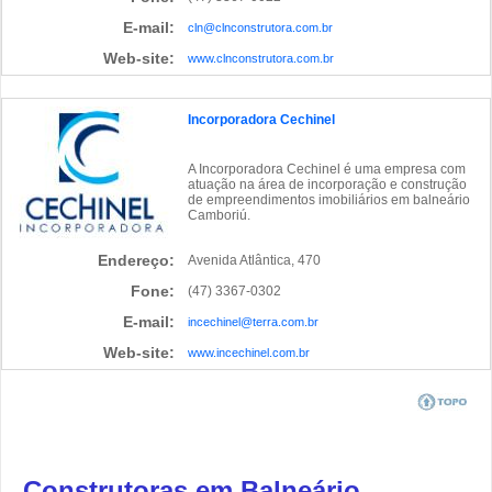
E-mail:
cln@clnconstrutora.com.br
Web-site:
www.clnconstrutora.com.br
Incorporadora Cechinel
A Incorporadora Cechinel é uma empresa com
atuação na área de incorporação e construção
de empreendimentos imobiliários em balneário
Camboriú.
Endereço:
Avenida Atlântica, 470
Fone:
(47) 3367-0302
E-mail:
incechinel@terra.com.br
Web-site:
www.incechinel.com.br
Construtoras em Balneário