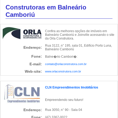
Construtoras em Balneário
Camboriú
Confira as melhores opções de imóveis em
Balneário Camboriú e Joinville acessando o site
da Orla Construtora.
Rua 3122, n° 195, sala 01, Edifício Porto Luna,
Endereço:
Balneário Camboriú
Fone:
Balne�rio Cambori�:
E-mail:
contato@orlaconstrutora.com.br
Web-site:
www.orlaconstrutora.com.br
CLN Empreendimentos Imobiliários
Empreendendo seu futuro!
Endereço:
Rua 3050, n° 90 - Sala 04
Fone:
(47) 3367-0022