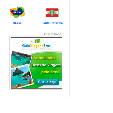
7 Atrações Imperdíveis
de Balneário Camboriú e
Região
Balneário Camboriú é um passeio
que todo turista quer faz...
Veja mais...
Brasil
Santa Catarina
7 Atrações Imperdíveis
em Florianópolis
Florianópolis é um dos destinos mais
desejados dos último...
Veja mais...
Garopaba e Região com
Crianças
Garopaba é um município de Santa
Catarina a 80 quilômetro...
Veja mais...
Litoral de Santa Catarina
com Crianças
Simplesmente magnífico! Assim
pode ser descrito o Litoral d...
Veja mais...