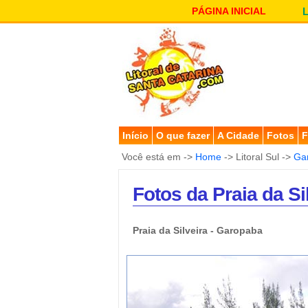
PÁGINA INICIAL
Início
O que fazer
A Cidade
Fotos
F
Você está em ->
Home
-> Litoral Sul ->
Ga
Fotos da Praia da S
Praia da Silveira - Garopaba