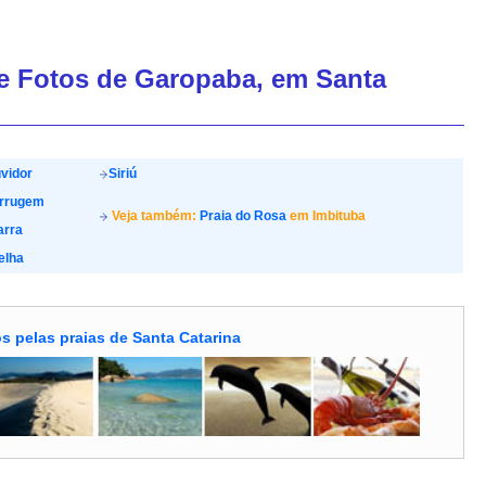
de Fotos de Garopaba, em Santa
vidor
Siriú
errugem
Veja também:
Praia do Rosa
em Imbituba
arra
elha
s pelas praias de Santa Catarina