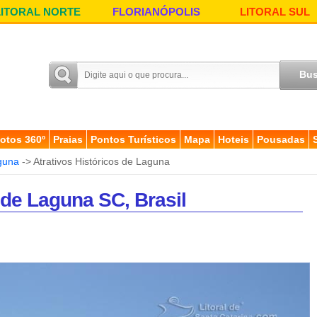
LITORAL NORTE
FLORIANÓPOLIS
LITORAL SUL
otos 360º
Praias
Pontos Turísticos
Mapa
Hoteis
Pousadas
guna
-> Atrativos Históricos de Laguna
 de Laguna SC, Brasil