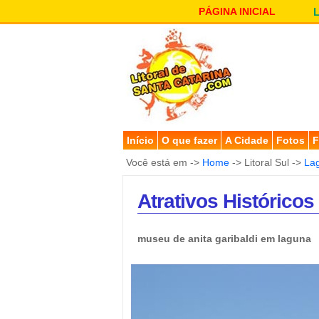
PÁGINA INICIAL
Início
O que fazer
A Cidade
Fotos
F
Você está em ->
Home
-> Litoral Sul ->
La
Atrativos Históricos
museu de anita garibaldi em laguna