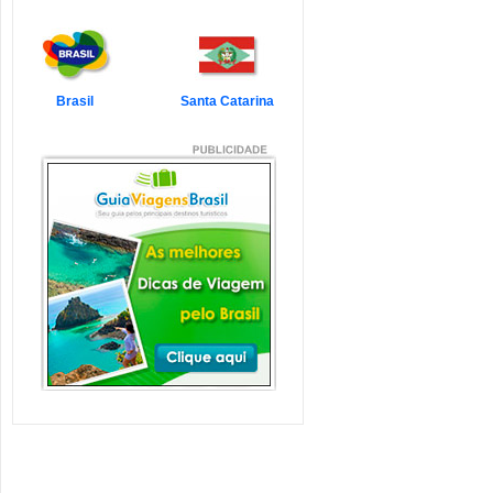
7 Atrações Imperdíveis
de Balneário Camboriú e
Região
Balneário Camboriú é um passeio
que todo turista quer faz...
Veja mais...
Brasil
Santa Catarina
7 Atrações Imperdíveis
em Florianópolis
Florianópolis é um dos destinos mais
desejados dos último...
Veja mais...
Garopaba e Região com
Crianças
Garopaba é um município de Santa
Catarina a 80 quilômetro...
Veja mais...
Litoral de Santa Catarina
com Crianças
Simplesmente magnífico! Assim
pode ser descrito o Litoral d...
Veja mais...