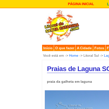
PÁGINA INICIAL
Início
O que fazer
A Cidade
Fotos
F
Você está em ->
Home
-> Litoral Sul ->
La
Praias de Laguna SC
praia da galheta em laguna