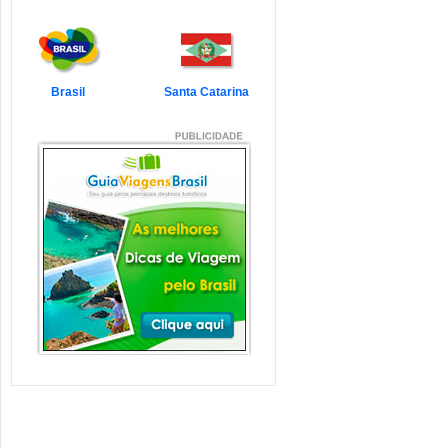
7 Atrações Imperdíveis
de Balneário Camboriú e
Região
Balneário Camboriú é um passeio
que todo turista quer faz...
Veja mais...
Brasil
Santa Catarina
7 Atrações Imperdíveis
em Florianópolis
Florianópolis é um dos destinos mais
desejados dos último...
Veja mais...
Garopaba e Região com
Crianças
Garopaba é um município de Santa
Catarina a 80 quilômetro...
Veja mais...
Litoral de Santa Catarina
com Crianças
Simplesmente magnífico! Assim
pode ser descrito o Litoral d...
Veja mais...