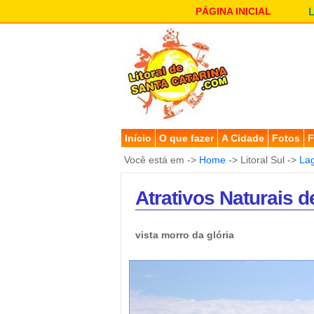
PÁGINA INICIAL
Início
O que fazer
A Cidade
Fotos
F
Você está em ->
Home
-> Litoral Sul ->
La
Atrativos Naturais d
vista morro da glória