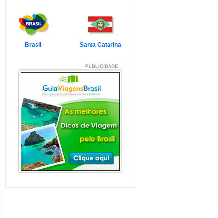
7 Atrações Imperdíveis
de Balneário Camboriú e
Região
Balneário Camboriú é um passeio
que todo turista quer faz...
Veja mais...
Brasil
Santa Catarina
7 Atrações Imperdíveis
em Florianópolis
Florianópolis é um dos destinos mais
desejados dos último...
Veja mais...
Garopaba e Região com
Crianças
Garopaba é um município de Santa
Catarina a 80 quilômetro...
Veja mais...
Litoral de Santa Catarina
com Crianças
Simplesmente magnífico! Assim
pode ser descrito o Litoral d...
Veja mais...