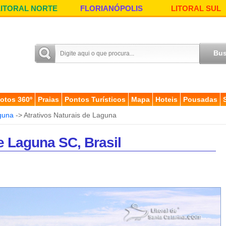
LITORAL NORTE
FLORIANÓPOLIS
LITORAL SUL
otos 360º
Praias
Pontos Turísticos
Mapa
Hoteis
Pousadas
guna
-> Atrativos Naturais de Laguna
e Laguna SC, Brasil