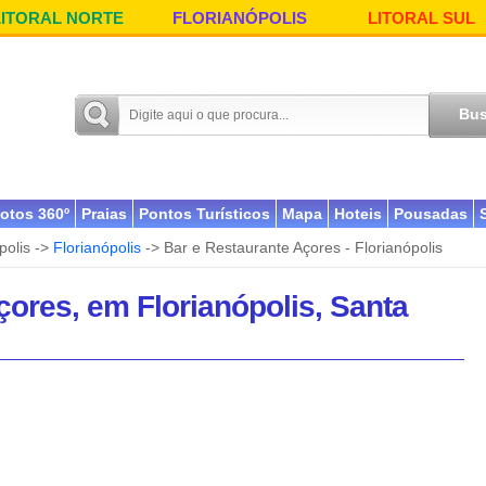
LITORAL NORTE
FLORIANÓPOLIS
LITORAL SUL
otos 360º
Praias
Pontos Turísticos
Mapa
Hoteis
Pousadas
polis ->
Florianópolis
-> Bar e Restaurante Açores - Florianópolis
çores, em Florianópolis, Santa