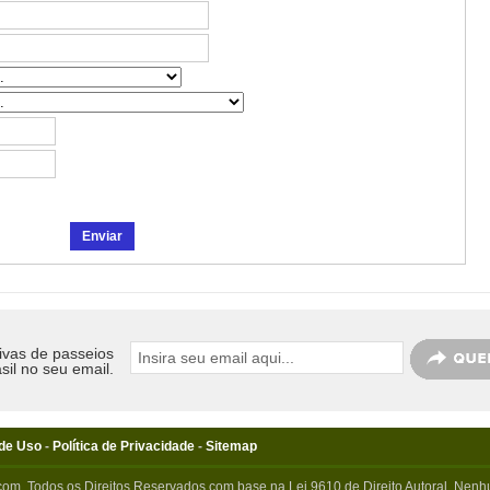
ivas de passeios
sil no seu email.
de Uso
-
Política de Privacidade
-
Sitemap
com. Todos os Direitos Reservados com base na Lei 9610 de Direito Autoral. Nenhu