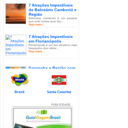
7 Atrações Imperdíveis
de Balneário Camboriú e
Região
Balneário Camboriú é um passeio
que todo turista quer faz...
Veja mais...
7 Atrações Imperdíveis
em Florianópolis
Florianópolis é um dos destinos mais
desejados dos último...
Veja mais...
Garopaba e Região com
Crianças
Garopaba é um município de Santa
Catarina a 80 quilômetro...
Veja mais...
Brasil
Santa Catarina
Litoral de Santa Catarina
com Crianças
Simplesmente magnífico! Assim
pode ser descrito o Litoral d...
Veja mais...