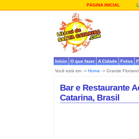
PÁGINA INICIAL
Início
O que fazer
A Cidade
Fotos
F
Você está em ->
Home
-> Grande Florianó
Bar e Restaurante A
Catarina, Brasil