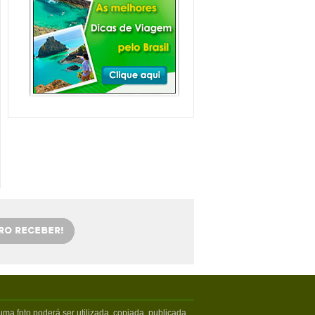
Balneário Camboriú e
arredores com Crianças
Balneário Camboriú fica em Santa
Catarina, mais especifica...
Veja mais...
Florianópolis com
crianças: as melhores
dicas
Viajar com crianças merece um
cuidado especial. Exige tamb�...
Veja mais...
OS 5 MELHORES PICOS
DE SURFE
Confira os melhores picos de surfe
em Santa Catarina. Sur...
Veja mais...
5 PRAIAS DE FLORIPA
PARA ESQUECER DA
VIDA
Floripa, como é carinhosamente
chamada pelos turistas poss...
Veja mais...
ma foto poderá ser utilizada, copiada, publicada