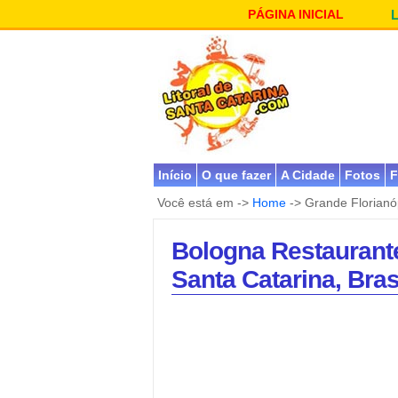
PÁGINA INICIAL
Início
O que fazer
A Cidade
Fotos
F
Você está em ->
Home
-> Grande Florianó
Bologna Restaurante 
Santa Catarina, Bras