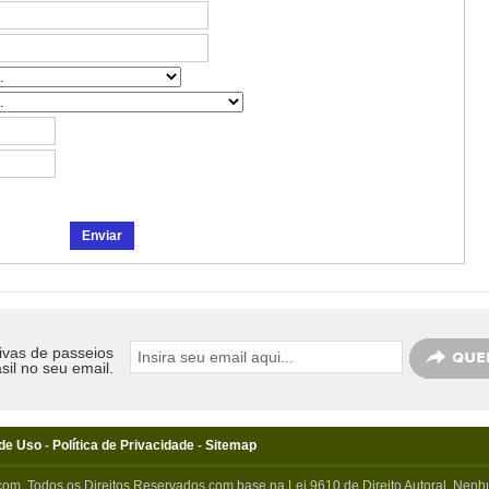
ivas de passeios
sil no seu email.
de Uso
-
Política de Privacidade
-
Sitemap
com. Todos os Direitos Reservados com base na Lei 9610 de Direito Autoral. Nenhu