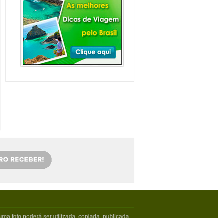
Balneário Camboriú e
arredores com Crianças
Balneário Camboriú fica em Santa
Catarina, mais especifica...
Veja mais...
Florianópolis com
crianças: as melhores
dicas
Viajar com crianças merece um
cuidado especial. Exige tamb�...
Veja mais...
OS 5 MELHORES PICOS
DE SURFE
Confira os melhores picos de surfe
em Santa Catarina. Sur...
Veja mais...
5 PRAIAS DE FLORIPA
PARA ESQUECER DA
VIDA
Floripa, como é carinhosamente
chamada pelos turistas poss...
Veja mais...
ma foto poderá ser utilizada, copiada, publicada