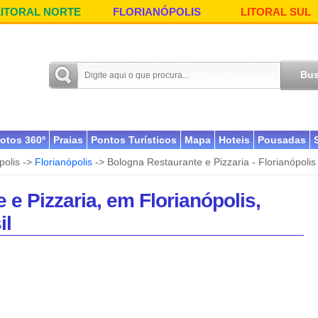
LITORAL NORTE
FLORIANÓPOLIS
LITORAL SUL
otos 360º
Praias
Pontos Turísticos
Mapa
Hoteis
Pousadas
polis ->
Florianópolis
-> Bologna Restaurante e Pizzaria - Florianópolis
e Pizzaria, em Florianópolis,
il