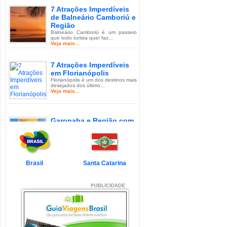
7 Atrações Imperdíveis
de Balneário Camboriú e
Região
Balneário Camboriú é um passeio
que todo turista quer faz...
Veja mais...
7 Atrações Imperdíveis
em Florianópolis
Florianópolis é um dos destinos mais
desejados dos último...
Veja mais...
Garopaba e Região com
Crianças
Garopaba é um município de Santa
Catarina a 80 quilômetro...
Veja mais...
Brasil
Santa Catarina
Litoral de Santa Catarina
com Crianças
Simplesmente magnífico! Assim
pode ser descrito o Litoral d...
Veja mais...