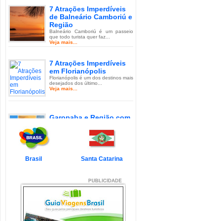
7 Atrações Imperdíveis
de Balneário Camboriú e
Região
Balneário Camboriú é um passeio
que todo turista quer faz...
Veja mais...
7 Atrações Imperdíveis
em Florianópolis
Florianópolis é um dos destinos mais
desejados dos último...
Veja mais...
Garopaba e Região com
Crianças
Garopaba é um município de Santa
Catarina a 80 quilômetro...
Veja mais...
Brasil
Santa Catarina
Litoral de Santa Catarina
com Crianças
Simplesmente magnífico! Assim
pode ser descrito o Litoral d...
Veja mais...