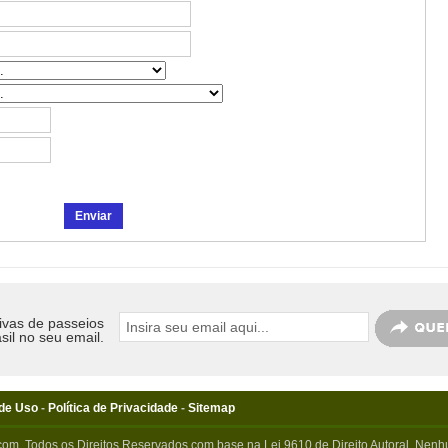
ivas de passeios
sil no seu email.
de Uso
-
Política de Privacidade
-
Sitemap
com. Todos os Direitos Reservados com base na Lei 9610 de Direito Autoral. Nenhu