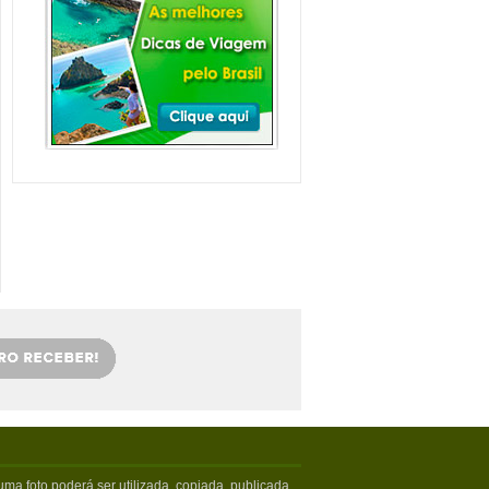
Balneário Camboriú e
arredores com Crianças
Balneário Camboriú fica em Santa
Catarina, mais especifica...
Veja mais...
Florianópolis com
crianças: as melhores
dicas
Viajar com crianças merece um
cuidado especial. Exige tamb�...
Veja mais...
OS 5 MELHORES PICOS
DE SURFE
Confira os melhores picos de surfe
em Santa Catarina. Sur...
Veja mais...
5 PRAIAS DE FLORIPA
PARA ESQUECER DA
VIDA
Floripa, como é carinhosamente
chamada pelos turistas poss...
Veja mais...
ma foto poderá ser utilizada, copiada, publicada