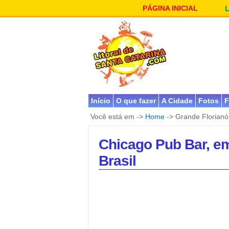
PÁGINA INICIAL
Início
O que fazer
A Cidade
Fotos
F
Você está em ->
Home
-> Grande Florianó
Chicago Pub Bar, em
Brasil