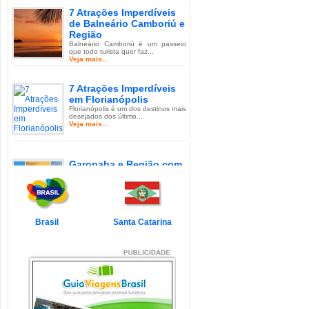
7 Atrações Imperdíveis
de Balneário Camboriú e
Região
Balneário Camboriú é um passeio
que todo turista quer faz...
Veja mais...
7 Atrações Imperdíveis
em Florianópolis
Florianópolis é um dos destinos mais
desejados dos último...
Veja mais...
Garopaba e Região com
Crianças
Garopaba é um município de Santa
Catarina a 80 quilômetro...
Veja mais...
Brasil
Santa Catarina
Litoral de Santa Catarina
com Crianças
Simplesmente magnífico! Assim
pode ser descrito o Litoral d...
Veja mais...