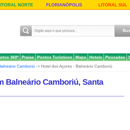
LITORAL NORTE
FLORIANÓPOLIS
LITORAL SUL
otos 360º
Praias
Pontos Turísticos
Mapa
Hoteis
Pousadas
Balneário Camboriú
-> Hotel dos Açores - Balneário Camboriú
m Balneário Camboriú, Santa