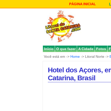
PÁGINA INICIAL
Início
O que fazer
A Cidade
Fotos
F
Você está em ->
Home
-> Litoral Norte ->
Hotel dos Açores, e
Catarina, Brasil