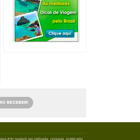
Balneário Camboriú e
arredores com Crianças
Balneário Camboriú fica em Santa
Catarina, mais especifica...
Veja mais...
Florianópolis com
crianças: as melhores
dicas
Viajar com crianças merece um
cuidado especial. Exige tamb�...
Veja mais...
OS 5 MELHORES PICOS
DE SURFE
Confira os melhores picos de surfe
em Santa Catarina. Sur...
Veja mais...
5 PRAIAS DE FLORIPA
PARA ESQUECER DA
VIDA
Floripa, como é carinhosamente
chamada pelos turistas poss...
Veja mais...
ma foto poderá ser utilizada, copiada, publicada