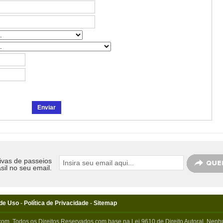
ivas de passeios
sil no seu email.
de Uso
-
Política de Privacidade
-
Sitemap
com. Todos os Direitos Reservados com base na Lei 9610 de Direito Autoral. Nenhu