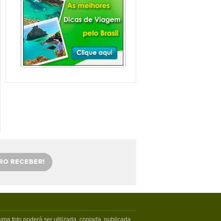
Balneário Camboriú e
arredores com Crianças
Balneário Camboriú fica em Santa
Catarina, mais especifica...
Veja mais...
Florianópolis com
crianças: as melhores
dicas
Viajar com crianças merece um
cuidado especial. Exige tamb�...
Veja mais...
OS 5 MELHORES PICOS
DE SURFE
Confira os melhores picos de surfe
em Santa Catarina. Sur...
Veja mais...
5 PRAIAS DE FLORIPA
PARA ESQUECER DA
VIDA
Floripa, como é carinhosamente
chamada pelos turistas poss...
Veja mais...
ma foto poderá ser utilizada, copiada, publicada