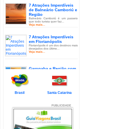
7 Atrações Imperdíveis
de Balneário Camboriú e
Região
Balneário Camboriú é um passeio
que todo turista quer faz...
Veja mais...
7 Atrações Imperdíveis
em Florianópolis
Florianópolis é um dos destinos mais
desejados dos último...
Veja mais...
Garopaba e Região com
Crianças
Garopaba é um município de Santa
Catarina a 80 quilômetro...
Veja mais...
Brasil
Santa Catarina
Litoral de Santa Catarina
com Crianças
Simplesmente magnífico! Assim
pode ser descrito o Litoral d...
Veja mais...