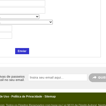
ivas de passeios
sil no seu email.
de Uso
-
Política de Privacidade
-
Sitemap
com. Todos os Direitos Reservados com base na Lei 9610 de Direito Autoral. Nenhu