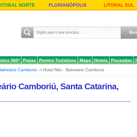
LITORAL NORTE
FLORIANÓPOLIS
LITORAL SUL
otos 360º
Praias
Pontos Turísticos
Mapa
Hoteis
Pousadas
Balneário Camboriú
-> Hotel Nilo - Balneário Camboriú
eário Camboriú, Santa Catarina,