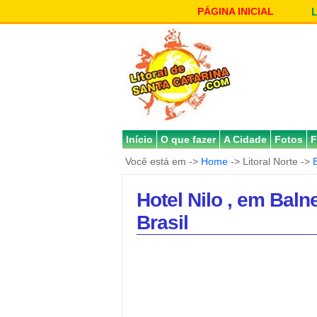
PÁGINA INICIAL
Início
O que fazer
A Cidade
Fotos
F
Você está em ->
Home
-> Litoral Norte ->
Hotel Nilo , em Baln
Brasil