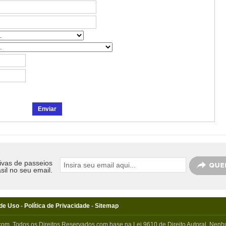
ivas de passeios
sil no seu email.
de Uso
-
Política de Privacidade
-
Sitemap
com. Todos os Direitos Reservados com base na Lei 9610 de Direito Autoral. Nenhu