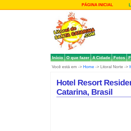
PÁGINA INICIAL
Início
O que fazer
A Cidade
Fotos
F
Você está em ->
Home
-> Litoral Norte ->
Hotel Resort Reside
Catarina, Brasil