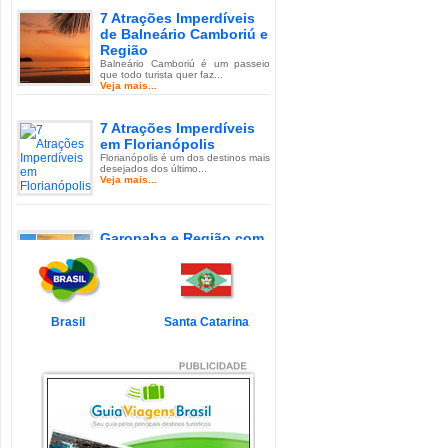
7 Atrações Imperdíveis
de Balneário Camboriú e
Região
Balneário Camboriú é um passeio
que todo turista quer faz...
Veja mais...
7 Atrações Imperdíveis
em Florianópolis
Florianópolis é um dos destinos mais
desejados dos último...
Veja mais...
Garopaba e Região com
Crianças
Garopaba é um município de Santa
Catarina a 80 quilômetro...
Veja mais...
Brasil
Santa Catarina
Litoral de Santa Catarina
com Crianças
Simplesmente magnífico! Assim
pode ser descrito o Litoral d...
Veja mais...