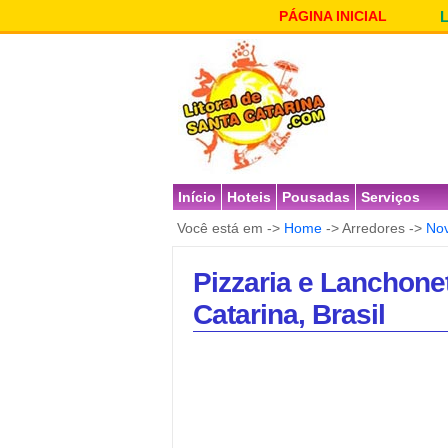
PÁGINA INICIAL
Início
Hoteis
Pousadas
Serviços
Você está em ->
Home
-> Arredores ->
Nov
Pizzaria e Lanchone
Catarina, Brasil