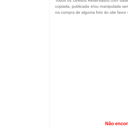
Todos os Direitos Reservados com base 
copiada, publicada e/ou manipulada sem
na compra de alguma foto do site favor
Não encon