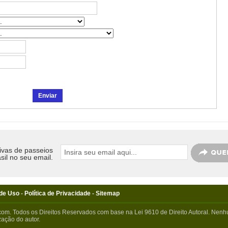
ivas de passeios
sil no seu email.
de Uso
-
Política de Privacidade
-
Sitemap
com. Todos os Direitos Reservados com base na Lei 9610 de Direito Autoral. Nenhu
ação do autor.