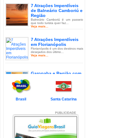
7 Atrações Imperdíveis
de Balneário Camboriú e
Região
Balneário Camboriú é um passeio
que todo turista quer faz...
Veja mais...
7 Atrações Imperdíveis
em Florianópolis
Florianópolis é um dos destinos mais
desejados dos último...
Veja mais...
Garopaba e Região com
Crianças
Garopaba é um município de Santa
Catarina a 80 quilômetro...
Veja mais...
Brasil
Santa Catarina
Litoral de Santa Catarina
com Crianças
Simplesmente magnífico! Assim
pode ser descrito o Litoral d...
Veja mais...