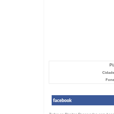
Pi
Cidade
Fone