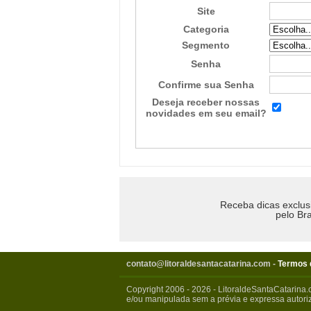
Site
Categoria
Segmento
Senha
Confirme sua Senha
Deseja receber nossas
novidades em seu email?
Receba dicas exclus
pelo Bra
contato@litoraldesantacatarina.com
-
Termos 
Copyright 2006 - 2026 - LitoraldeSantaCatarina.
e/ou manipulada sem a prévia e expressa autoriz