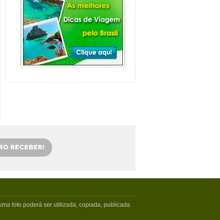
Balneário Camboriú e
arredores com Crianças
Balneário Camboriú fica em Santa
Catarina, mais especifica...
Veja mais...
Florianópolis com
crianças: as melhores
dicas
Viajar com crianças merece um
cuidado especial. Exige tamb�...
Veja mais...
OS 5 MELHORES PICOS
DE SURFE
Confira os melhores picos de surfe
em Santa Catarina. Sur...
Veja mais...
5 PRAIAS DE FLORIPA
PARA ESQUECER DA
VIDA
Floripa, como é carinhosamente
chamada pelos turistas poss...
Veja mais...
ma foto poderá ser utilizada, copiada, publicada