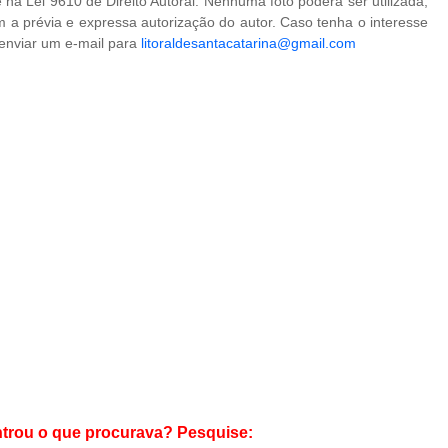
na Lei 9610 de Direito Autoral. Nenhuma foto poderá ser utilizada,
 a prévia e expressa autorização do autor. Caso tenha o interesse
 enviar um e-mail para
litoraldesantacatarina@gmail.com
trou o que procurava? Pesquise: