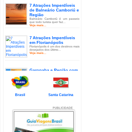
7 Atrações Imperdíveis
de Balneário Camboriú e
Região
Balneário Camboriú é um passeio
que todo turista quer faz...
Veja mais...
7 Atrações Imperdíveis
em Florianópolis
Florianópolis é um dos destinos mais
desejados dos último...
Veja mais...
Garopaba e Região com
Crianças
Garopaba é um município de Santa
Catarina a 80 quilômetro...
Veja mais...
Brasil
Santa Catarina
Litoral de Santa Catarina
com Crianças
Simplesmente magnífico! Assim
pode ser descrito o Litoral d...
Veja mais...