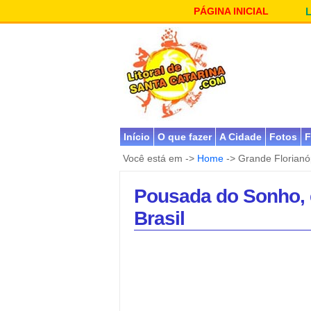
PÁGINA INICIAL
Início
O que fazer
A Cidade
Fotos
F
Você está em ->
Home
-> Grande Florianó
Pousada do Sonho, 
Brasil