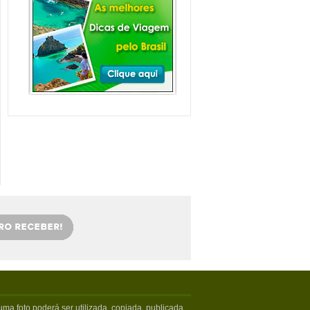
Balneário Camboriú e
arredores com Crianças
Balneário Camboriú fica em Santa
Catarina, mais especifica...
Veja mais...
Florianópolis com
crianças: as melhores
dicas
Viajar com crianças merece um
cuidado especial. Exige tamb�...
Veja mais...
OS 5 MELHORES PICOS
DE SURFE
Confira os melhores picos de surfe
em Santa Catarina. Sur...
Veja mais...
5 PRAIAS DE FLORIPA
PARA ESQUECER DA
VIDA
Floripa, como é carinhosamente
chamada pelos turistas poss...
Veja mais...
ma foto poderá ser utilizada, copiada, publicada