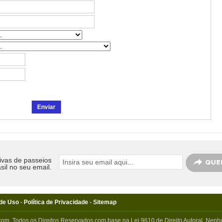
ivas de passeios
sil no seu email.
de Uso
-
Política de Privacidade
-
Sitemap
com. Todos os Direitos Reservados com base na Lei 9610 de Direito Autoral. Nenhu