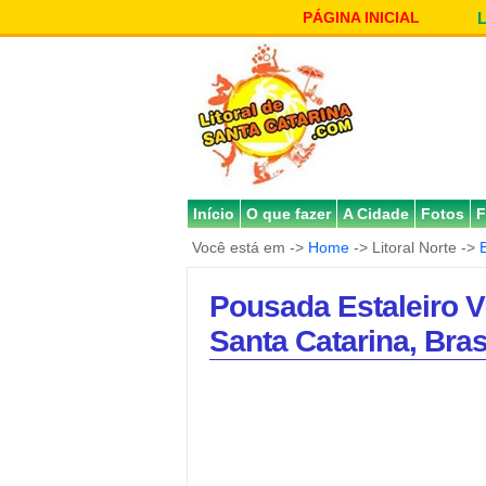
PÁGINA INICIAL
Início
O que fazer
A Cidade
Fotos
F
Você está em ->
Home
-> Litoral Norte ->
Pousada Estaleiro V
Santa Catarina, Bras