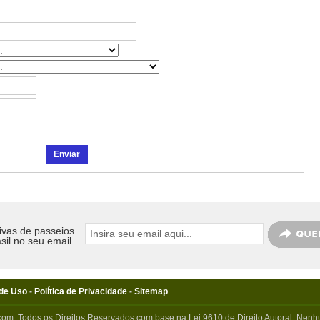
ivas de passeios
sil no seu email.
de Uso
-
Política de Privacidade
-
Sitemap
com. Todos os Direitos Reservados com base na Lei 9610 de Direito Autoral. Nenhu