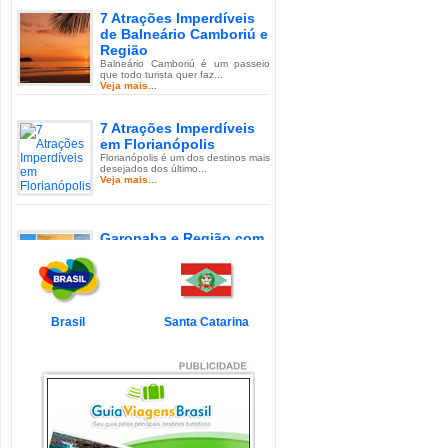
7 Atrações Imperdíveis
de Balneário Camboriú e
Região
Balneário Camboriú é um passeio
que todo turista quer faz...
Veja mais...
7 Atrações Imperdíveis
em Florianópolis
Florianópolis é um dos destinos mais
desejados dos último...
Veja mais...
Garopaba e Região com
Crianças
Garopaba é um município de Santa
Catarina a 80 quilômetro...
Veja mais...
Brasil
Santa Catarina
Litoral de Santa Catarina
com Crianças
Simplesmente magnífico! Assim
pode ser descrito o Litoral d...
Veja mais...