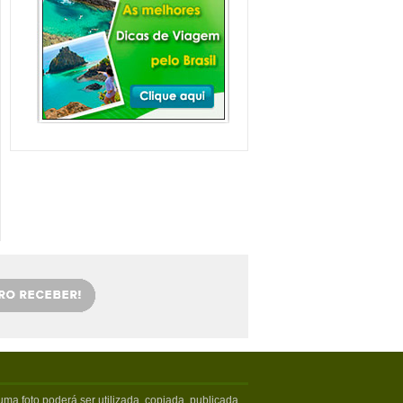
Balneário Camboriú e
arredores com Crianças
Balneário Camboriú fica em Santa
Catarina, mais especifica...
Veja mais...
Florianópolis com
crianças: as melhores
dicas
Viajar com crianças merece um
cuidado especial. Exige tamb�...
Veja mais...
OS 5 MELHORES PICOS
DE SURFE
Confira os melhores picos de surfe
em Santa Catarina. Sur...
Veja mais...
5 PRAIAS DE FLORIPA
PARA ESQUECER DA
VIDA
Floripa, como é carinhosamente
chamada pelos turistas poss...
Veja mais...
ma foto poderá ser utilizada, copiada, publicada