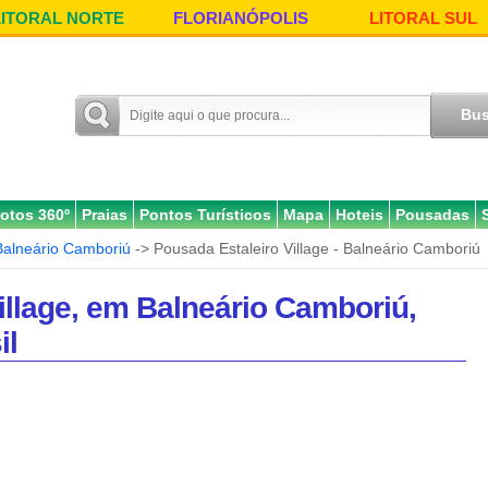
LITORAL NORTE
FLORIANÓPOLIS
LITORAL SUL
otos 360º
Praias
Pontos Turísticos
Mapa
Hoteis
Pousadas
Balneário Camboriú
-> Pousada Estaleiro Village - Balneário Camboriú
illage, em Balneário Camboriú,
il