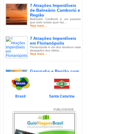
7 Atrações Imperdíveis
de Balneário Camboriú e
Região
Balneário Camboriú é um passeio
que todo turista quer faz...
Veja mais...
7 Atrações Imperdíveis
em Florianópolis
Florianópolis é um dos destinos mais
desejados dos último...
Veja mais...
Garopaba e Região com
Crianças
Garopaba é um município de Santa
Catarina a 80 quilômetro...
Veja mais...
Brasil
Santa Catarina
Litoral de Santa Catarina
com Crianças
Simplesmente magnífico! Assim
pode ser descrito o Litoral d...
Veja mais...