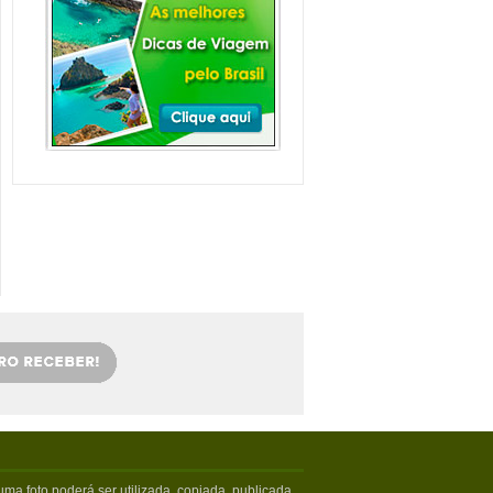
Balneário Camboriú e
arredores com Crianças
Balneário Camboriú fica em Santa
Catarina, mais especifica...
Veja mais...
Florianópolis com
crianças: as melhores
dicas
Viajar com crianças merece um
cuidado especial. Exige tamb�...
Veja mais...
OS 5 MELHORES PICOS
DE SURFE
Confira os melhores picos de surfe
em Santa Catarina. Sur...
Veja mais...
5 PRAIAS DE FLORIPA
PARA ESQUECER DA
VIDA
Floripa, como é carinhosamente
chamada pelos turistas poss...
Veja mais...
ma foto poderá ser utilizada, copiada, publicada