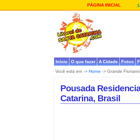
PÁGINA INICIAL
Início
O que fazer
A Cidade
Fotos
F
Você está em ->
Home
-> Grande Florianó
Pousada Residencial
Catarina, Brasil