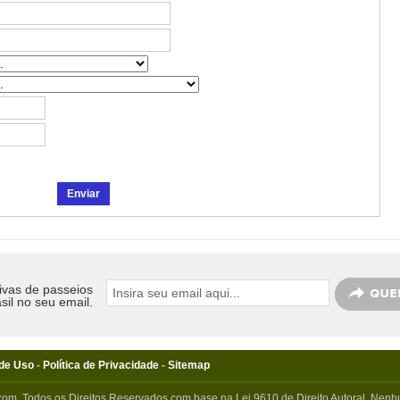
ivas de passeios
sil no seu email.
de Uso
-
Política de Privacidade
-
Sitemap
com. Todos os Direitos Reservados com base na Lei 9610 de Direito Autoral. Nenhu