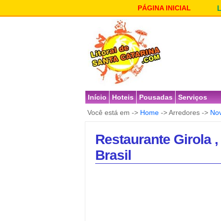
PÁGINA INICIAL
Início
Hoteis
Pousadas
Serviços
Você está em ->
Home
-> Arredores ->
Nov
Restaurante Girola ,
Brasil