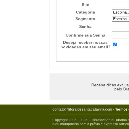
Site
Categoria
Segmento
Senha
Confirme sua Senha
Deseja receber nossas
novidades em seu email?
Receba dicas exclus
pelo Bra
contato@litoraldesantacatarina.com
-
Termos 
Copyright 2006 - 2026 - LitoraldeSantaCatarina.
e/ou manipulada sem a prévia e expressa autoriz