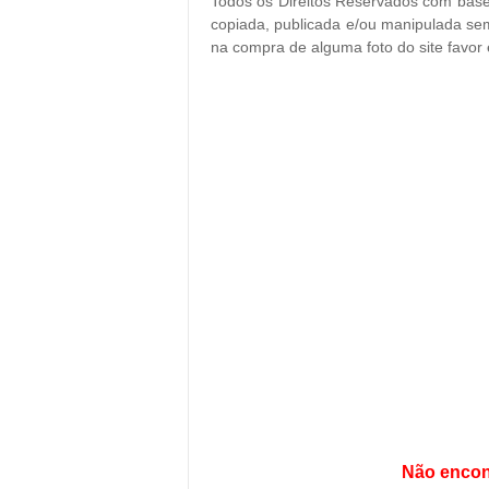
Todos os Direitos Reservados com base 
copiada, publicada e/ou manipulada sem
na compra de alguma foto do site favor
Não encon