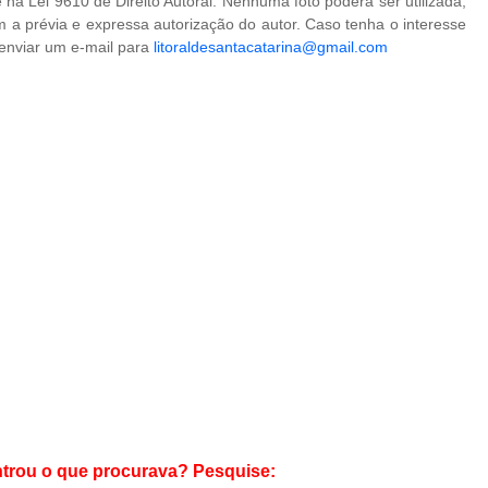
na Lei 9610 de Direito Autoral. Nenhuma foto poderá ser utilizada,
 a prévia e expressa autorização do autor. Caso tenha o interesse
 enviar um e-mail para
litoraldesantacatarina@gmail.com
trou o que procurava? Pesquise: