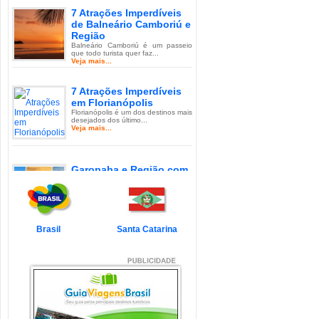
7 Atrações Imperdíveis
de Balneário Camboriú e
Região
Balneário Camboriú é um passeio
que todo turista quer faz...
Veja mais...
7 Atrações Imperdíveis
em Florianópolis
Florianópolis é um dos destinos mais
desejados dos último...
Veja mais...
Garopaba e Região com
Crianças
Garopaba é um município de Santa
Catarina a 80 quilômetro...
Veja mais...
Brasil
Santa Catarina
Litoral de Santa Catarina
com Crianças
Simplesmente magnífico! Assim
pode ser descrito o Litoral d...
Veja mais...