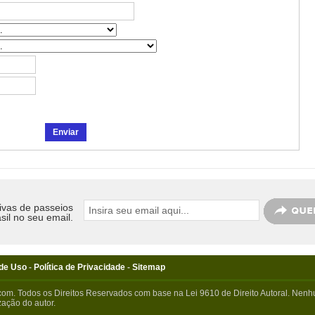
ivas de passeios
sil no seu email.
de Uso
-
Política de Privacidade
-
Sitemap
com. Todos os Direitos Reservados com base na Lei 9610 de Direito Autoral. Nenhu
ação do autor.