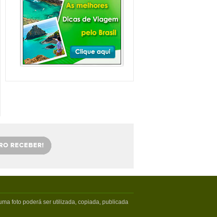
Balneário Camboriú e
arredores com Crianças
Balneário Camboriú fica em Santa
Catarina, mais especifica...
Veja mais...
Florianópolis com
crianças: as melhores
dicas
Viajar com crianças merece um
cuidado especial. Exige tamb�...
Veja mais...
OS 5 MELHORES PICOS
DE SURFE
Confira os melhores picos de surfe
em Santa Catarina. Sur...
Veja mais...
5 PRAIAS DE FLORIPA
PARA ESQUECER DA
VIDA
Floripa, como é carinhosamente
chamada pelos turistas poss...
Veja mais...
ma foto poderá ser utilizada, copiada, publicada