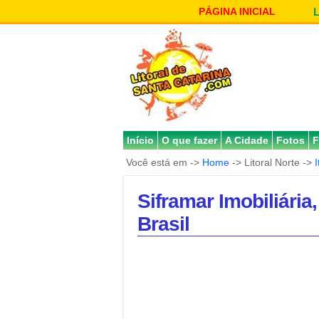
PÁGINA INICIAL
Início
O que fazer
A Cidade
Fotos
F
Você está em ->
Home
-> Litoral Norte ->
Siframar Imobiliária
Brasil