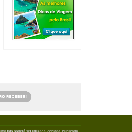
Balneário Camboriú e
arredores com Crianças
Balneário Camboriú fica em Santa
Catarina, mais especifica...
Veja mais...
Florianópolis com
crianças: as melhores
dicas
Viajar com crianças merece um
cuidado especial. Exige tamb�...
Veja mais...
OS 5 MELHORES PICOS
DE SURFE
Confira os melhores picos de surfe
em Santa Catarina. Sur...
Veja mais...
5 PRAIAS DE FLORIPA
PARA ESQUECER DA
VIDA
Floripa, como é carinhosamente
chamada pelos turistas poss...
Veja mais...
ma foto poderá ser utilizada, copiada, publicada