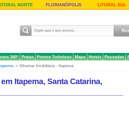
LITORAL NORTE
FLORIANÓPOLIS
LITORAL SUL
otos 360º
Praias
Pontos Turísticos
Mapa
Hoteis
Pousadas
Itapema
-> Siframar Imobiliária - Itapema
, em Itapema, Santa Catarina,