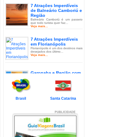
7 Atrações Imperdíveis
de Balneário Camboriú e
Região
Balneário Camboriú é um passeio
que todo turista quer faz...
Veja mais...
7 Atrações Imperdíveis
em Florianópolis
Florianópolis é um dos destinos mais
desejados dos último...
Veja mais...
Garopaba e Região com
Crianças
Garopaba é um município de Santa
Catarina a 80 quilômetro...
Veja mais...
Brasil
Santa Catarina
Litoral de Santa Catarina
com Crianças
Simplesmente magnífico! Assim
pode ser descrito o Litoral d...
Veja mais...