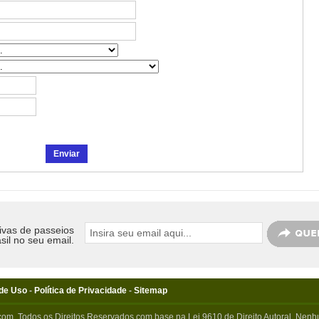
ivas de passeios
sil no seu email.
de Uso
-
Política de Privacidade
-
Sitemap
com. Todos os Direitos Reservados com base na Lei 9610 de Direito Autoral. Nenhu