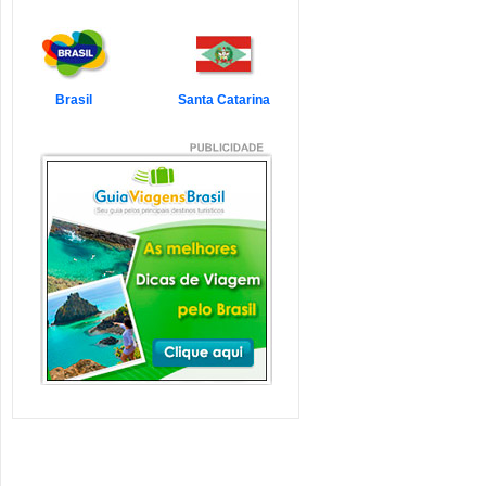
7 Atrações Imperdíveis
de Balneário Camboriú e
Região
Balneário Camboriú é um passeio
que todo turista quer faz...
Veja mais...
Brasil
Santa Catarina
7 Atrações Imperdíveis
em Florianópolis
Florianópolis é um dos destinos mais
desejados dos último...
Veja mais...
Garopaba e Região com
Crianças
Garopaba é um município de Santa
Catarina a 80 quilômetro...
Veja mais...
Litoral de Santa Catarina
com Crianças
Simplesmente magnífico! Assim
pode ser descrito o Litoral d...
Veja mais...