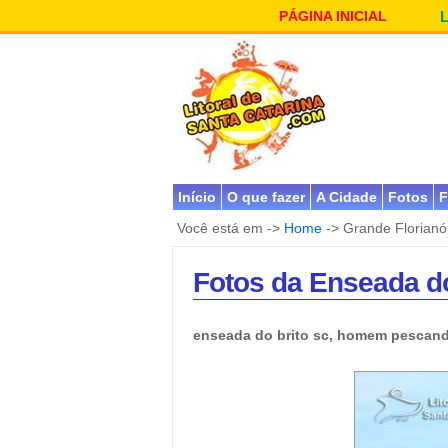
PÁGINA INICIAL
Início
O que fazer
A Cidade
Fotos
F
Você está em ->
Home
-> Grande Florianó
Fotos da Enseada do
enseada do brito sc, homem pescan