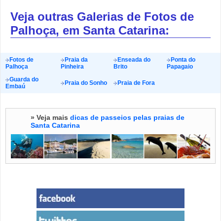
Veja outras Galerias de Fotos de
Palhoça, em Santa Catarina:
Fotos de
Praia da
Enseada do
Ponta do
Palhoça
Pinheira
Brito
Papagaio
Guarda do
Praia do Sonho
Praia de Fora
Embaú
» Veja mais
dicas de passeios pelas praias de
Santa Catarina