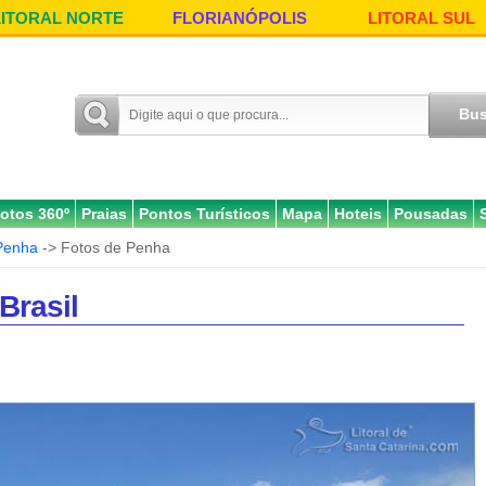
LITORAL NORTE
FLORIANÓPOLIS
LITORAL SUL
otos 360º
Praias
Pontos Turísticos
Mapa
Hoteis
Pousadas
Penha
-> Fotos de Penha
Brasil