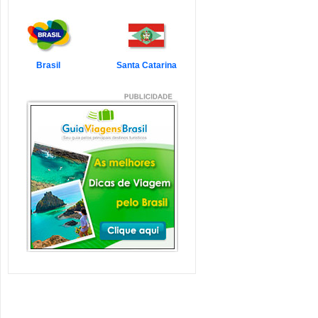
7 Atrações Imperdíveis
de Balneário Camboriú e
Região
Balneário Camboriú é um passeio
que todo turista quer faz...
Veja mais...
Brasil
Santa Catarina
7 Atrações Imperdíveis
em Florianópolis
Florianópolis é um dos destinos mais
desejados dos último...
Veja mais...
Garopaba e Região com
Crianças
Garopaba é um município de Santa
Catarina a 80 quilômetro...
Veja mais...
Litoral de Santa Catarina
com Crianças
Simplesmente magnífico! Assim
pode ser descrito o Litoral d...
Veja mais...