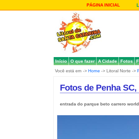
PÁGINA INICIAL
Início
O que fazer
A Cidade
Fotos
F
Você está em ->
Home
-> Litoral Norte ->
Fotos de Penha SC, 
entrada do parque beto carrero world