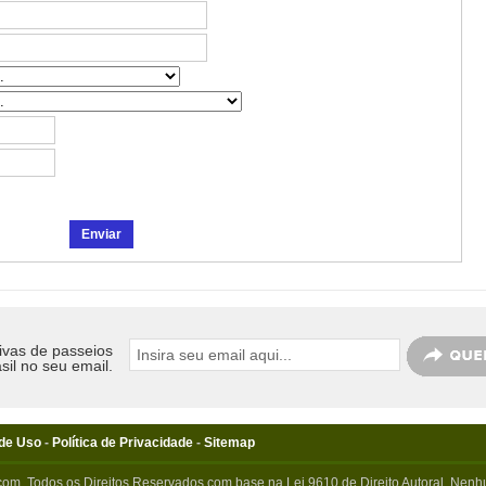
ivas de passeios
sil no seu email.
de Uso
-
Política de Privacidade
-
Sitemap
com. Todos os Direitos Reservados com base na Lei 9610 de Direito Autoral. Nenhu