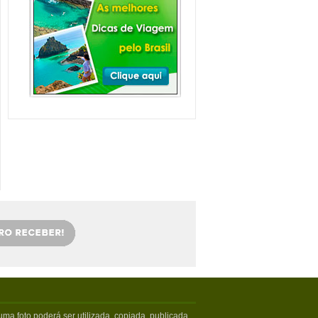
Balneário Camboriú e
arredores com Crianças
Balneário Camboriú fica em Santa
Catarina, mais especifica...
Veja mais...
Florianópolis com
crianças: as melhores
dicas
Viajar com crianças merece um
cuidado especial. Exige tamb�...
Veja mais...
OS 5 MELHORES PICOS
DE SURFE
Confira os melhores picos de surfe
em Santa Catarina. Sur...
Veja mais...
5 PRAIAS DE FLORIPA
PARA ESQUECER DA
VIDA
Floripa, como é carinhosamente
chamada pelos turistas poss...
Veja mais...
ma foto poderá ser utilizada, copiada, publicada