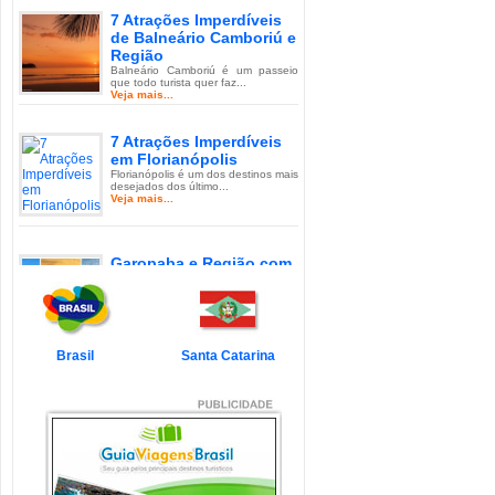
7 Atrações Imperdíveis
de Balneário Camboriú e
Região
Balneário Camboriú é um passeio
que todo turista quer faz...
Veja mais...
7 Atrações Imperdíveis
em Florianópolis
Florianópolis é um dos destinos mais
desejados dos último...
Veja mais...
Garopaba e Região com
Crianças
Garopaba é um município de Santa
Catarina a 80 quilômetro...
Veja mais...
Brasil
Santa Catarina
Litoral de Santa Catarina
com Crianças
Simplesmente magnífico! Assim
pode ser descrito o Litoral d...
Veja mais...