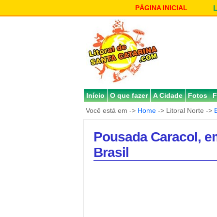
PÁGINA INICIAL
Início
O que fazer
A Cidade
Fotos
F
Você está em ->
Home
-> Litoral Norte ->
Pousada Caracol, e
Brasil