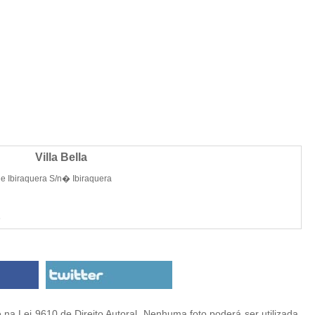
Villa Bella
de Ibiraquera S/n� Ibiraquera
6
na Lei 9610 de Direito Autoral. Nenhuma foto poderá ser utilizada,