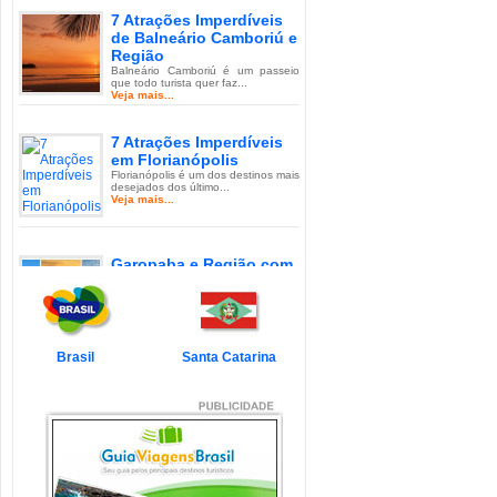
7 Atrações Imperdíveis
de Balneário Camboriú e
Região
Balneário Camboriú é um passeio
que todo turista quer faz...
Veja mais...
7 Atrações Imperdíveis
em Florianópolis
Florianópolis é um dos destinos mais
desejados dos último...
Veja mais...
Garopaba e Região com
Crianças
Garopaba é um município de Santa
Catarina a 80 quilômetro...
Veja mais...
Brasil
Santa Catarina
Litoral de Santa Catarina
com Crianças
Simplesmente magnífico! Assim
pode ser descrito o Litoral d...
Veja mais...