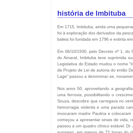
história de Imbituba
Em 1715, Imbituba, ainda uma pequena vi
foi à exploração dos derivados da pesc
baleia foi fundada em 1796 e extinta e
Em 06/10/1930, pelo Decreto nº 1, do 
do Amaral, Imbituba teve suprimida s
Legislativa do Estado mudou o nome "I
de Projeto de Lei de autoria do então 
Lage" passou a denominar-se, novament
Nos anos 50, aproveitando a geografia
uma ferrovia, possibilitando o cresci
Souza, descobre que carregava no ventr
hemorragia violenta e uma parada cardí
invocaram madre Paulina e colocaram s
começou a apresentar sinais de vida, 
passou a um quadro clínico estável. Dr.
surpreso, em menos de 72 horas do di