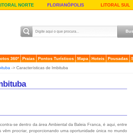
LITORAL NORTE
FLORIANÓPOLIS
LITORAL SUL
otos 360º
Praias
Pontos Turísticos
Mapa
Hoteis
Pousadas
ituba
-> Características de Imbituba
mbituba
ncontra-se dentro da área Ambiental da Baleia Franca, é aqui, entre
s vêm procriar, proporcionando uma oportunidade única no mundo