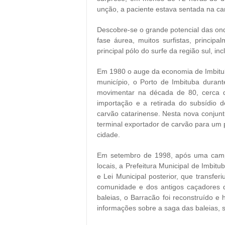
unção, a paciente estava sentada na c
Descobre-se o grande potencial das ond
fase áurea, muitos surfistas, princip
principal pólo do surfe da região sul, i
Em 1980 o auge da economia de Imbitu
município, o Porto de Imbituba duran
movimentar na década de 80, cerca d
importação e a retirada do subsídio 
carvão catarinense. Nesta nova conjunt
terminal exportador de carvão para um p
cidade.
Em setembro de 1998, após uma campa
locais, a Prefeitura Municipal de Imbit
e Lei Municipal posterior, que transfer
comunidade e dos antigos caçadores q
baleias, o Barracão foi reconstruído e
informações sobre a saga das baleias, 