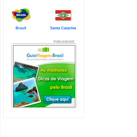
7 Atrações Imperdíveis
de Balneário Camboriú e
Região
Balneário Camboriú é um passeio
que todo turista quer faz...
Veja mais...
Brasil
Santa Catarina
7 Atrações Imperdíveis
em Florianópolis
Florianópolis é um dos destinos mais
desejados dos último...
Veja mais...
Garopaba e Região com
Crianças
Garopaba é um município de Santa
Catarina a 80 quilômetro...
Veja mais...
Litoral de Santa Catarina
com Crianças
Simplesmente magnífico! Assim
pode ser descrito o Litoral d...
Veja mais...