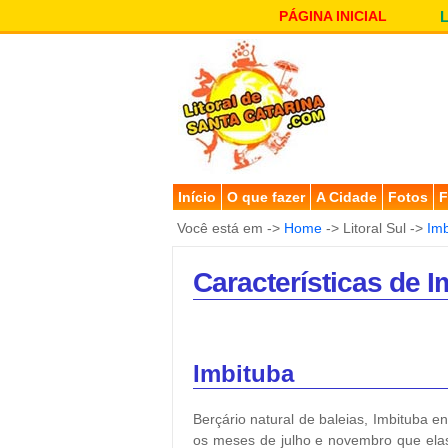
PÁGINA INICIAL
Início
O que fazer
A Cidade
Fotos
F
Você está em ->
Home
-> Litoral Sul ->
Imb
Características de I
Imbituba
Berçário natural de baleias, Imbituba e
os meses de julho e novembro que ela