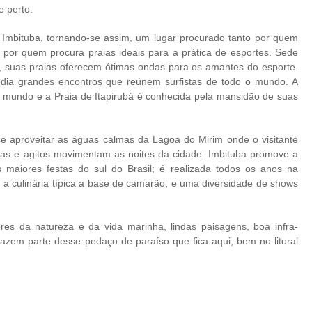
e perto.
 Imbituba, tornando-se assim, um lugar procurado tanto por quem
 por quem procura praias ideais para a prática de esportes. Sede
e, suas praias oferecem ótimas ondas para os amantes do esporte.
 sedia grandes encontros que reúnem surfistas de todo o mundo. A
o mundo e a Praia de Itapirubá é conhecida pela mansidão de suas
se aproveitar as águas calmas da Lagoa do Mirim onde o visitante
tas e agitos movimentam as noites da cidade. Imbituba promove a
maiores festas do sul do Brasil; é realizada todos os anos na
a culinária típica a base de camarão, e uma diversidade de shows
res da natureza e da vida marinha, lindas paisagens, boa infra-
fazem parte desse pedaço de paraíso que fica aqui, bem no litoral