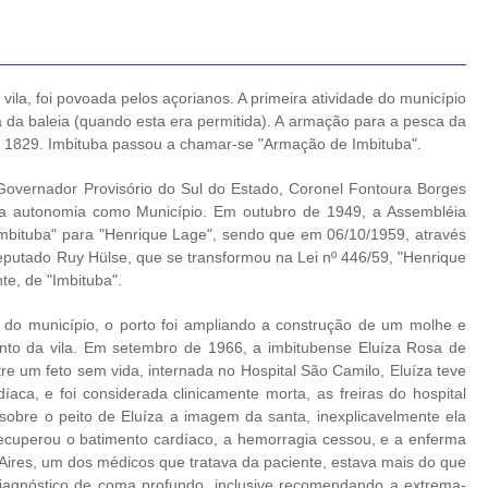
la, foi povoada pelos açorianos. A primeira atividade do município
a da baleia (quando esta era permitida). A armação para a pesca da
m 1829. Imbituba passou a chamar-se "Armação de Imbituba".
Governador Provisório do Sul do Estado, Coronel Fontoura Borges
ua autonomia como Município. Em outubro de 1949, a Assembléia
mbituba" para "Henrique Lage", sendo que em 06/10/1959, através
Deputado Ruy Hülse, que se transformou na Lei nº 446/59, "Henrique
e, de "Imbituba".
 do município, o porto foi ampliando a construção de um molhe e
mento da vila. Em setembro de 1966, a imbitubense Eluíza Rosa de
e um feto sem vida, internada no Hospital São Camilo, Eluíza teve
aca, e foi considerada clinicamente morta, as freiras do hospital
obre o peito de Eluíza a imagem da santa, inexplicavelmente ela
recuperou o batimento cardíaco, a hemorragia cessou, e a enferma
 Aires, um dos médicos que tratava da paciente, estava mais do que
agnóstico de coma profundo, inclusive recomendando a extrema-