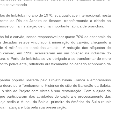
ama conversando.
as de Imbituba no ano de 1970, sua qualidade internacional, nesta
almente do Rio de Janeiro se fixaram, transformando a cidade no
nclusive com a instalação de uma importante fábrica de pranchas.
ba foi o carvão, sendo responsável por quase 70% da economia do
te décadas esteve vinculado à mineração do carvão, chegando a
e 4 milhões de toneladas anuais. A redução das alíquotas de
do carvão, em 1990, acarretaram em um colapso na indústria do
ura, o Porto de Imbituba se viu obrigado a se transformar de mero
orto polivalente, refletindo drasticamente no cenário econômico da
nha popular liderada pelo Projeto Baleia Franca e empresários
uba decretou o Tombamento Histórico do sitio do Barracão da Baleia,
iu o sitio ao Projeto com vistas à sua restauração. Com a ajuda da
ue participaram das atividades de captura e processamento das
 hoje sedia o Museu da Baleia, primeiro da América do Sul a reunir
sua matança e luta pela sua preservação.