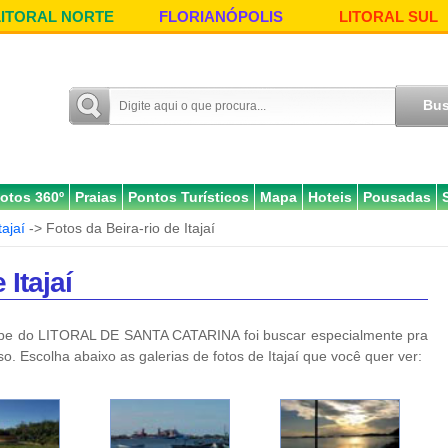
LITORAL NORTE
FLORIANÓPOLIS
LITORAL SUL
otos 360º
Praias
Pontos Turísticos
Mapa
Hoteis
Pousadas
tajaí
-> Fotos da Beira-rio de Itajaí
 Itajaí
pe do LITORAL DE SANTA CATARINA foi buscar especialmente pra
so. Escolha abaixo as galerias de fotos de Itajaí que você quer ver: