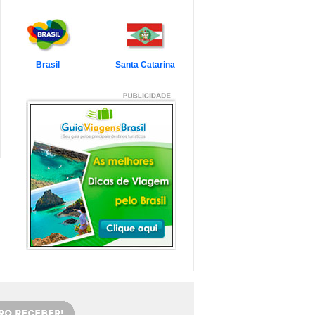
7 Atrações Imperdíveis
de Balneário Camboriú e
Região
Balneário Camboriú é um passeio
que todo turista quer faz...
Veja mais...
Brasil
Santa Catarina
7 Atrações Imperdíveis
em Florianópolis
Florianópolis é um dos destinos mais
desejados dos último...
Veja mais...
Garopaba e Região com
Crianças
Garopaba é um município de Santa
Catarina a 80 quilômetro...
Veja mais...
Litoral de Santa Catarina
com Crianças
Simplesmente magnífico! Assim
pode ser descrito o Litoral d...
Veja mais...