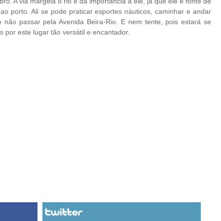
o. A via margeia o rio e dá importância a ele, já que ele é fonte de
ao porto. Ali se pode praticar esportes náuticos, caminhar e andar
aí e não passar pela Avenida Beira-Rio. E nem tente, pois estará se
por este lugar tão versátil e encantador.