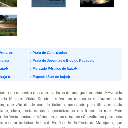
 Amores
Praia de Cabe�udas
talaia
Praia do Jeremias e Bico do Papagaio
taja�
Mercado P�blico de Itaja�
Itaja�
Especial Surf de Itaja�
ponto de encontro dos apreciadores de boa gastronomia. A Avenida
nida Ministro Victor Konder  reúne os melhores restaurantes da
dos, que vão desde comida italiana, passando pela tão apreciada
ia e, claro, restaurantes especializados em frutos do mar. Este
 referência nacional. Vários projetos urbanos são voltados para esta
 o setor turístico de Itajaí. Ele é sede da Festa da Marejada, que