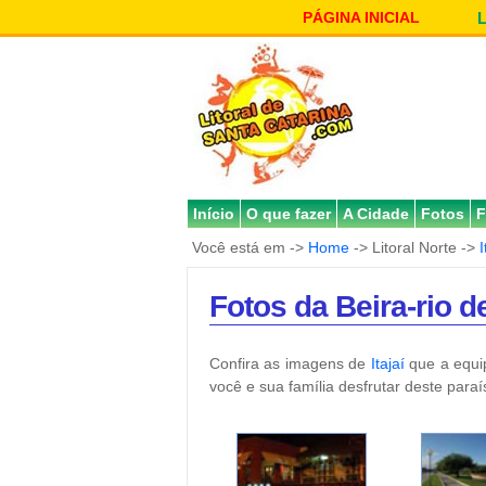
PÁGINA INICIAL
Início
O que fazer
A Cidade
Fotos
F
Você está em ->
Home
-> Litoral Norte ->
I
Fotos da Beira-rio de
Confira as imagens de
Itajaí
que a equi
você e sua família desfrutar deste paraí