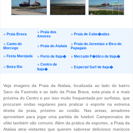
Praia dos
Praia Brava
Praia de Cabe�udas
Amores
Canto do
Praia do Jeremias e Bico do
Praia do Atalaia
Morcego
Papagaio
Festa Marejada
Porto de Itaja�
Mercado P�blico de Itaja�
Centro de
Beira Rio
Especial Surf de Itaja�
Itaja�
Veja imagens da Praia da Atalaia, localizada ao lado do bairro
Saco da Fazenda e ao lado da Praia Brava, esta praia é a mais
próxima do Centro e por isso muito frequentada por surfistas, que
procuram ondas regulares para praticar o esporte na extrema
direita da praia, próximo ao costão. Nas areias, amadores
aproveitam para jogar uma partida de futebol. Campeonatos de
vôlei também são comuns. Além da prática de esportes, a Praia da
Atalaia atrai visitantes que querem saborear deliciosos mariscos