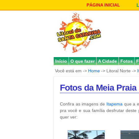
PÁGINA INICIAL
Início
O que fazer
A Cidade
Fotos
F
Você está em ->
Home
-> Litoral Norte ->
Fotos da Meia Praia
Confira as imagens de
Itapema
que a e
pra você e sua família desfrutar deste
quer ver: