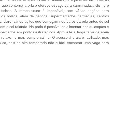
ilômetros de extensão com atividades para pessoas de todas as
o, que contorna a orla e oferece espaço para caminhada, ciclismo e
físicas. A infraestrutura é impecável, com várias opções para
 os bolsos, além de bancos, supermercados, farmácias, centros
e, claro, vários agitos que começam nos bares da orla antes do sol
om o sol raiando. Na praia é possível se alimentar nos quiosques e
spalhados em pontos estratégicos. Aproveite a larga faixa de areia
 relaxe no mar, sempre calmo. O acesso à praia é facilitado, mas
úblico, pois na alta temporada não é fácil encontrar uma vaga para