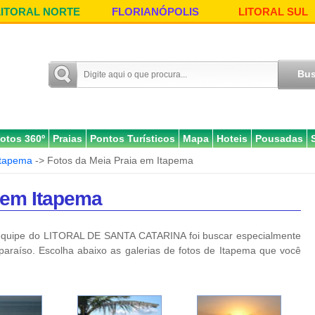
LITORAL NORTE
FLORIANÓPOLIS
LITORAL SUL
otos 360º
Praias
Pontos Turísticos
Mapa
Hoteis
Pousadas
Itapema
-> Fotos da Meia Praia em Itapema
 em Itapema
quipe do LITORAL DE SANTA CATARINA foi buscar especialmente
 paraíso. Escolha abaixo as galerias de fotos de Itapema que você