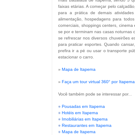
mais badalada de Itapema, sendo 5 qu
faixas etárias. A começar pelo calçadã
para a prática de demais atividades 
alimentação, hospedagens para todos
comerciais, shoppings centers, cinema 
se por e terminam nas casas noturnas c
se refrescar nos diversos chuveirões e
para praticar esportes. Quando cansar,
prefira ir a pé ou usar o transporte p
estacionar o carro.
»
Mapa de Itapema
»
Faça um tour virtual 360° por Itapema
Você também pode se interessar por...
Pousadas em Itapema
Hotéis em Itapema
Imobiliárias em Itapema
Restaurantes em Itapema
Mapa de Itapema