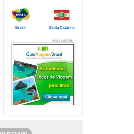
7 Atrações Imperdíveis
de Balneário Camboriú e
Região
Balneário Camboriú é um passeio
que todo turista quer faz...
Veja mais...
Brasil
Santa Catarina
7 Atrações Imperdíveis
em Florianópolis
Florianópolis é um dos destinos mais
desejados dos último...
Veja mais...
Garopaba e Região com
Crianças
Garopaba é um município de Santa
Catarina a 80 quilômetro...
Veja mais...
Litoral de Santa Catarina
com Crianças
Simplesmente magnífico! Assim
pode ser descrito o Litoral d...
Veja mais...