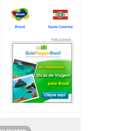
7 Atrações Imperdíveis
de Balneário Camboriú e
Região
Balneário Camboriú é um passeio
que todo turista quer faz...
Veja mais...
Brasil
Santa Catarina
7 Atrações Imperdíveis
em Florianópolis
Florianópolis é um dos destinos mais
desejados dos último...
Veja mais...
Garopaba e Região com
Crianças
Garopaba é um município de Santa
Catarina a 80 quilômetro...
Veja mais...
Litoral de Santa Catarina
com Crianças
Simplesmente magnífico! Assim
pode ser descrito o Litoral d...
Veja mais...