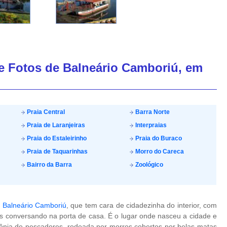
de Fotos de Balneário Camboriú, em
Praia Central
Barra Norte
Praia de Laranjeiras
Interpraias
Praia do Estaleirinho
Praia do Buraco
Praia de Taquarinhas
Morro do Careca
Bairro da Barra
Zoológico
m
Balneário Camboriú
, que tem cara de cidadezinha do interior, com
oas conversando na porta de casa. É o lugar onde nasceu a cidade e
lônia de pescadores, rodeada por morros cobertos por belas matas