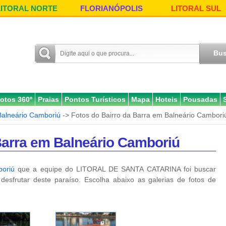
LITORAL NORTE
FLORIANÓPOLIS
LITORAL SUL
otos 360º
Praias
Pontos Turísticos
Mapa
Hoteis
Pousadas
Balneário Camboriú
-> Fotos do Bairro da Barra em Balneário Cambori
Barra em Balneário Camboriú
boriú
que a equipe do LITORAL DE SANTA CATARINA foi buscar
desfrutar deste paraíso. Escolha abaixo as galerias de fotos de