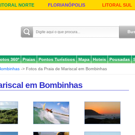
LITORAL NORTE
FLORIANÓPOLIS
LITORAL SUL
otos 360º
Praias
Pontos Turísticos
Mapa
Hoteis
Pousadas
Bombinhas
-> Fotos da Praia de Mariscal em Bombinhas
Mariscal em Bombinhas