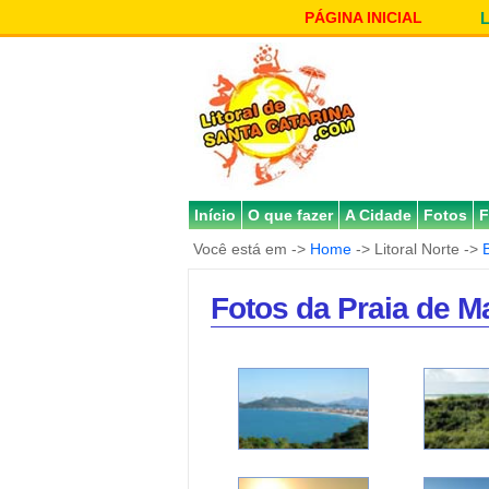
PÁGINA INICIAL
Início
O que fazer
A Cidade
Fotos
F
Você está em ->
Home
-> Litoral Norte ->
Fotos da Praia de 