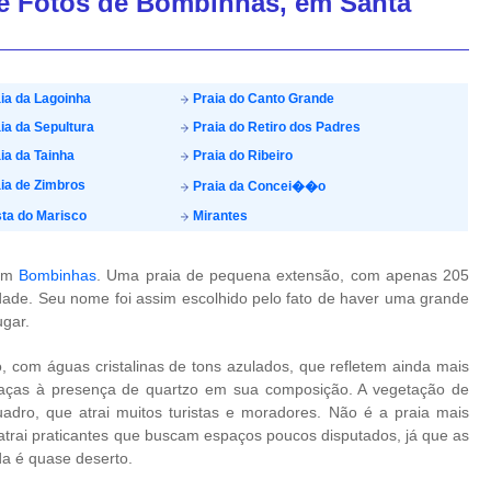
de Fotos de Bombinhas, em Santa
ia da Lagoinha
Praia do Canto Grande
ia da Sepultura
Praia do Retiro dos Padres
ia da Tainha
Praia do Ribeiro
ia de Zimbros
Praia da Concei��o
ta do Marisco
Mirantes
 em
Bombinhas
. Uma praia de pequena extensão, com apenas 205
ade. Seu nome foi assim escolhido pelo fato de haver uma grande
ugar.
 com águas cristalinas de tons azulados, que refletem ainda mais
graças à presença de quartzo em sua composição. A vegetação de
uadro, que atrai muitos turistas e moradores. Não é a praia mais
atrai praticantes que buscam espaços poucos disputados, já que as
da é quase deserto.