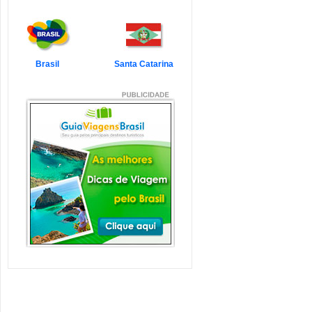
7 Atrações Imperdíveis
de Balneário Camboriú e
Região
Balneário Camboriú é um passeio
que todo turista quer faz...
Veja mais...
Brasil
Santa Catarina
7 Atrações Imperdíveis
em Florianópolis
Florianópolis é um dos destinos mais
desejados dos último...
Veja mais...
Garopaba e Região com
Crianças
Garopaba é um município de Santa
Catarina a 80 quilômetro...
Veja mais...
Litoral de Santa Catarina
com Crianças
Simplesmente magnífico! Assim
pode ser descrito o Litoral d...
Veja mais...