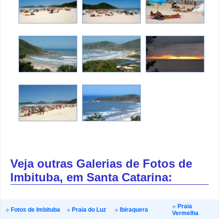
Veja outras Galerias de Fotos de
Imbituba, em Santa Catarina:
Praia
Fotos de Imbituba
Praia do Luz
Ibiraquera
Vermelha