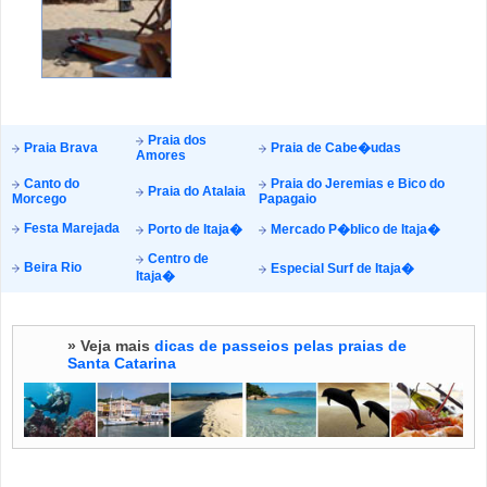
Praia dos
Praia Brava
Praia de Cabe�udas
Amores
Canto do
Praia do Jeremias e Bico do
Praia do Atalaia
Morcego
Papagaio
Festa Marejada
Porto de Itaja�
Mercado P�blico de Itaja�
Centro de
Beira Rio
Especial Surf de Itaja�
Itaja�
» Veja mais
dicas de passeios pelas praias de
Santa Catarina