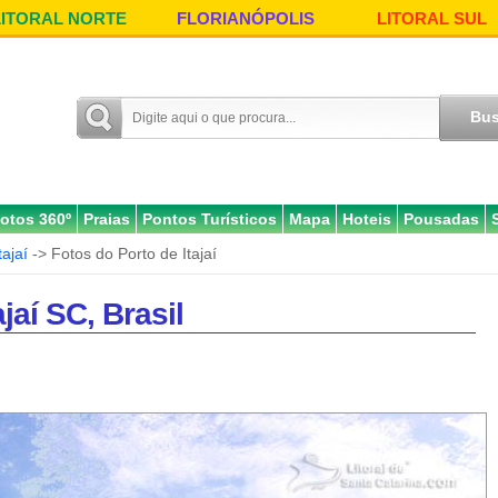
LITORAL NORTE
FLORIANÓPOLIS
LITORAL SUL
otos 360º
Praias
Pontos Turísticos
Mapa
Hoteis
Pousadas
tajaí
-> Fotos do Porto de Itajaí
jaí SC, Brasil