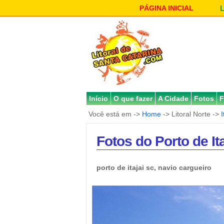
PÁGINA INICIAL
Início
O que fazer
A Cidade
Fotos
F
Você está em ->
Home
-> Litoral Norte ->
I
Fotos do Porto de Ita
porto de itajai sc, navio cargueiro