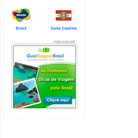
7 Atrações Imperdíveis
de Balneário Camboriú e
Região
Balneário Camboriú é um passeio
que todo turista quer faz...
Veja mais...
Brasil
Santa Catarina
7 Atrações Imperdíveis
em Florianópolis
Florianópolis é um dos destinos mais
desejados dos último...
Veja mais...
Garopaba e Região com
Crianças
Garopaba é um município de Santa
Catarina a 80 quilômetro...
Veja mais...
Litoral de Santa Catarina
com Crianças
Simplesmente magnífico! Assim
pode ser descrito o Litoral d...
Veja mais...