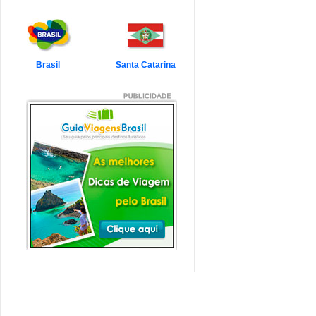
7 Atrações Imperdíveis
de Balneário Camboriú e
Região
Balneário Camboriú é um passeio
que todo turista quer faz...
Veja mais...
Brasil
Santa Catarina
7 Atrações Imperdíveis
em Florianópolis
Florianópolis é um dos destinos mais
desejados dos último...
Veja mais...
Garopaba e Região com
Crianças
Garopaba é um município de Santa
Catarina a 80 quilômetro...
Veja mais...
Litoral de Santa Catarina
com Crianças
Simplesmente magnífico! Assim
pode ser descrito o Litoral d...
Veja mais...