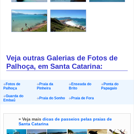
Veja outras Galerias de Fotos de
Palhoça, em Santa Catarina:
Fotos de
Praia da
Enseada do
Ponta do
Palhoça
Pinheira
Brito
Papagaio
Guarda do
Praia do Sonho
Praia de Fora
Embaú
» Veja mais
dicas de passeios pelas praias de
Santa Catarina