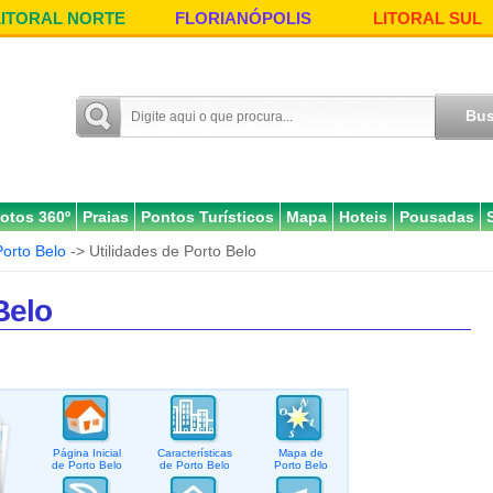
LITORAL NORTE
FLORIANÓPOLIS
LITORAL SUL
otos 360º
Praias
Pontos Turísticos
Mapa
Hoteis
Pousadas
Porto Belo
-> Utilidades de Porto Belo
Belo
Página Inicial
Características
Mapa de
de Porto Belo
de Porto Belo
Porto Belo