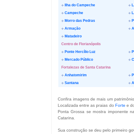
Ilha do Campeche
L
Campeche
L
Morro das Pedras
P
Armação
A
Matadeiro
Centro de Florianópolis
Ponte Hercílio Luz
P
Mercado Público
C
Fortalezas de Santa Catarina
Anhatomirim
P
Santana
A
Confira imagens de mais um patrimônio 
Localizada entre as praias do
Forte
e d
Ponta Grossa se mostra imponente na
Catarina.
Sua construção se deu pelo primeiro go