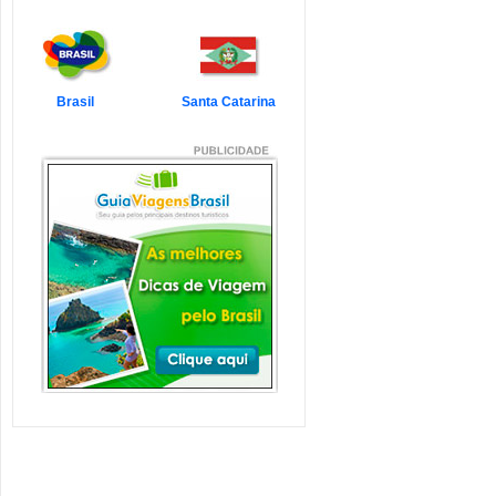
7 Atrações Imperdíveis
de Balneário Camboriú e
Região
Balneário Camboriú é um passeio
que todo turista quer faz...
Veja mais...
Brasil
Santa Catarina
7 Atrações Imperdíveis
em Florianópolis
Florianópolis é um dos destinos mais
desejados dos último...
Veja mais...
Garopaba e Região com
Crianças
Garopaba é um município de Santa
Catarina a 80 quilômetro...
Veja mais...
Litoral de Santa Catarina
com Crianças
Simplesmente magnífico! Assim
pode ser descrito o Litoral d...
Veja mais...