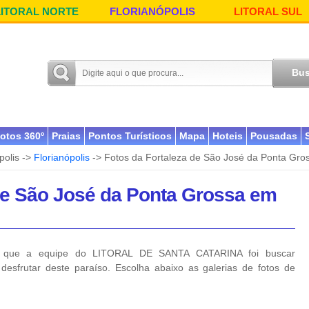
LITORAL NORTE
FLORIANÓPOLIS
LITORAL SUL
otos 360º
Praias
Pontos Turísticos
Mapa
Hoteis
Pousadas
polis ->
Florianópolis
-> Fotos da Fortaleza de São José da Ponta Gros
de São José da Ponta Grossa em
que a equipe do LITORAL DE SANTA CATARINA foi buscar
desfrutar deste paraíso. Escolha abaixo as galerias de fotos de