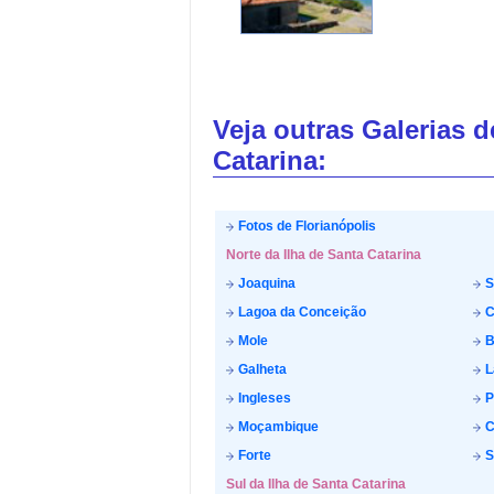
Veja outras Galerias 
Catarina:
Fotos de Florianópolis
Norte da Ilha de Santa Catarina
Joaquina
S
Lagoa da Conceição
C
Mole
B
Galheta
L
Ingleses
P
Moçambique
C
Forte
S
Sul da Ilha de Santa Catarina