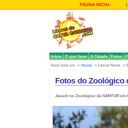
PÁGINA INICIAL
Início
O que fazer
A Cidade
Fotos
F
Você está em ->
Home
-> Litoral Norte ->
Fotos do Zoológico 
Jacaré no Zoológico da SANTUR em 