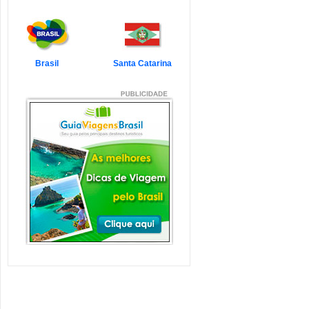
7 Atrações Imperdíveis
de Balneário Camboriú e
Região
Balneário Camboriú é um passeio
que todo turista quer faz...
Veja mais...
Brasil
Santa Catarina
7 Atrações Imperdíveis
em Florianópolis
Florianópolis é um dos destinos mais
desejados dos último...
Veja mais...
Garopaba e Região com
Crianças
Garopaba é um município de Santa
Catarina a 80 quilômetro...
Veja mais...
Litoral de Santa Catarina
com Crianças
Simplesmente magnífico! Assim
pode ser descrito o Litoral d...
Veja mais...