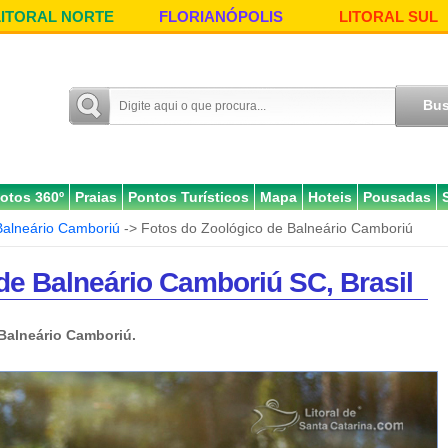
LITORAL NORTE
FLORIANÓPOLIS
LITORAL SUL
otos 360º
Praias
Pontos Turísticos
Mapa
Hoteis
Pousadas
Balneário Camboriú
-> Fotos do Zoológico de Balneário Camboriú
de Balneário Camboriú SC, Brasil
Balneário Camboriú.